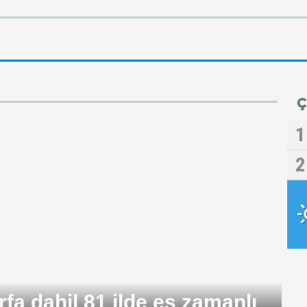
Ç
1
2
yolunda kamyon kazası: