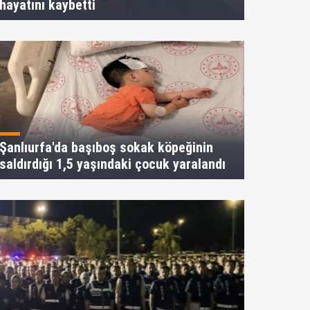
hayatını kaybetti
Şanlıurfa'da başıboş sokak köpeğinin
saldırdığı 1,5 yaşındaki çocuk yaralandı