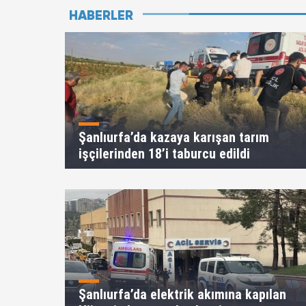
HABERLER
Şanlıurfa’da kazaya karışan tarım
işçilerinden 18’i taburcu edildi
Şanlıurfa’da elektrik akımına kapılan