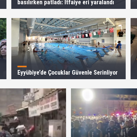
basılırken patladı: İtfaiye eri yaralandı
Eyyübiye’de Çocuklar Güvenle Serinliyor