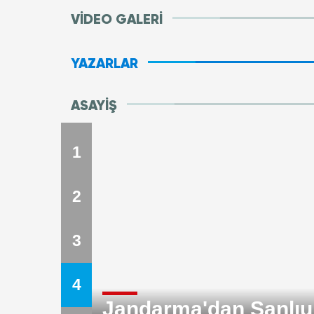
VİDEO GALERİ
YAZARLAR
ASAYİŞ
1
2
3
4
anlı
Siverek-Hilvan kara 