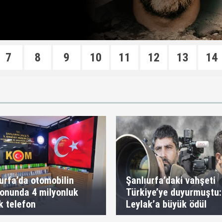
7
8
9
10
11
12
13
14
urfa’da otomobilin
Şanlıurfa’daki vahşeti
onunda 4 milyonluk
Türkiye’ye duyurmuştu:
k telefon
Leylak’a büyük ödül