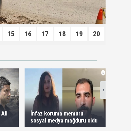
15
16
17
18
19
20
Şanlı
 Ali
İnfaz koruma memuru
çocuk
sosyal medya mağduru oldu
tutuk