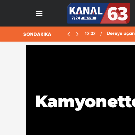
13:29
SONDAKİKA
lanı deşifre oldu
Fotoğraf çek
Kamyonette