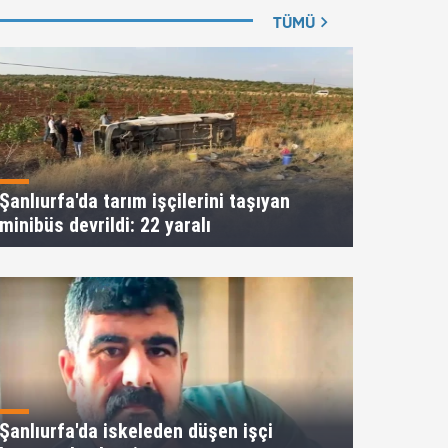
TÜMÜ
Şanlıurfa'da tarım işçilerini taşıyan
minibüs devrildi: 22 yaralı
Şanlıurfa'da iskeleden düşen işçi