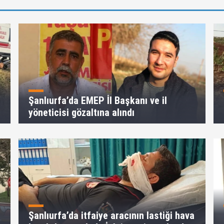
Şanlıurfa’da EMEP İl Başkanı ve il
yöneticisi gözaltına alındı
Şanlıurfa’da itfaiye aracının lastiği hava