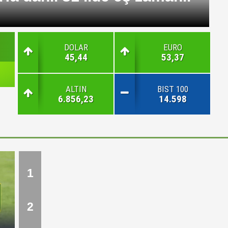
ı
DOLAR
EURO
45,44
53,37
ALTIN
BIST 100
6.856,23
14.598
1
2