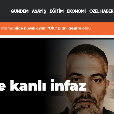
GÜNDEM
ASAYİŞ
EĞİTİM
EKONOMİ
ÖZEL HABER
erken Fırat Nehri'ne düşen Havva öldü
 kanlı infaz