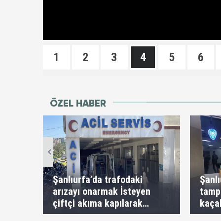
1
2
3
4
5
6
ÖZEL HABER
Şanlıurfa’da trafodaki
Şanlı
arızayı onarmak İsteyen
tamp
çiftçi akıma kapılarak
kaça
hayatını kaybetti