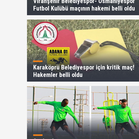
Viranşehir Belediyespor- Osmaniyespor
Futbol Kulübü maçının hakemi belli oldu
ammed Gönülaçar'la anlaştı
Karaköprü Belediyespor için kritik maç!
Hakemler belli oldu