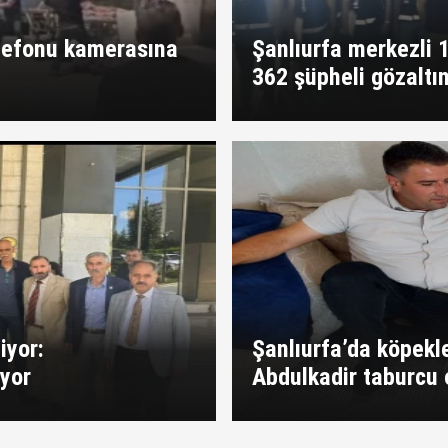
elefonu kamerasına
Şanlıurfa merkezli 
362 şüpheli gözaltı
iyor:
Şanlıurfa’da köpekle
yor
Abdulkadir taburcu 