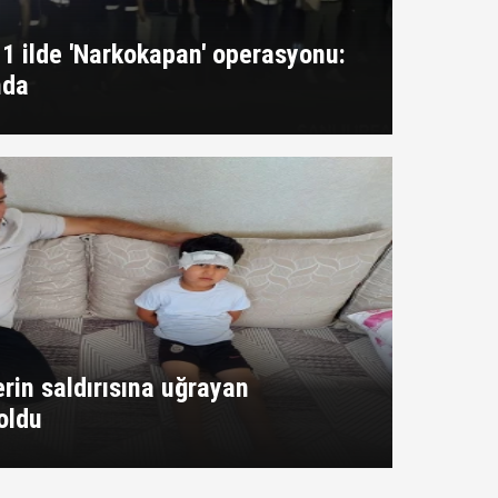
11 ilde 'Narkokapan' operasyonu:
nda
rin saldırısına uğrayan
oldu