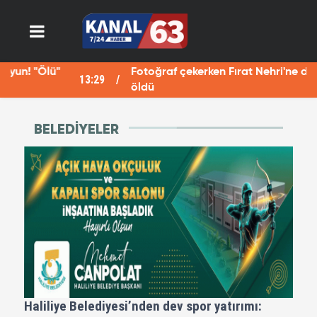
Fotoğraf çekerken Fırat Nehri'ne düşen Havva
13:29
12
öldü
BELEDIYELER
Haliliye Belediyesi’nden dev spor yatırımı: