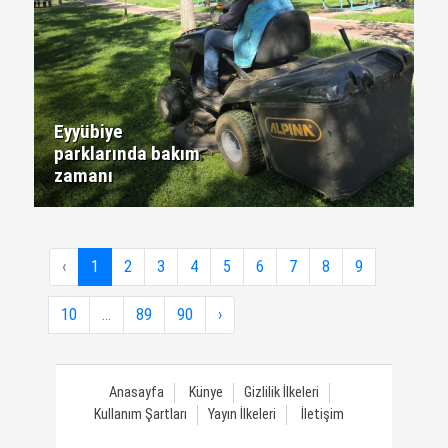
Eyyübiye
parklarında bakım
zamanı
‹
1
2
3
4
5
6
7
8
9
10
...
89
90
›
Anasayfa
Künye
Gizlilik İlkeleri
Kullanım Şartları
Yayın İlkeleri
İletişim