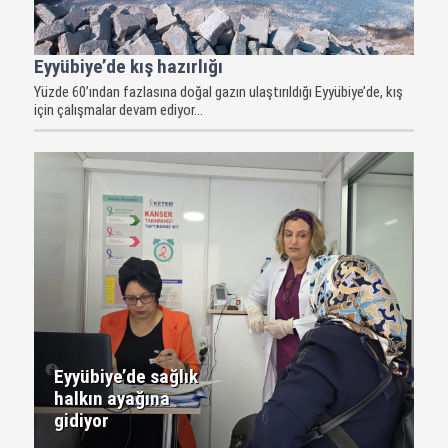
Eyyübiye’de kış hazırlığı
Yüzde 60’ından fazlasına doğal gazın ulaştırıldığı Eyyübiye’de, kış
için çalışmalar devam ediyor...
Eyyübiye’de sağlık
halkın ayağına
gidiyor