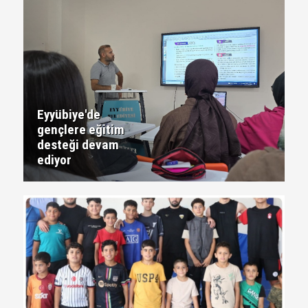
Eyyübiye'de
gençlere eğitim
desteği devam
ediyor