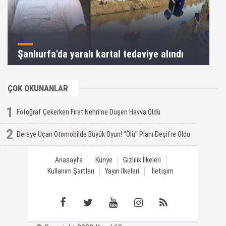
Şanlıurfa'da yaralı kartal tedaviye alındı
ÇOK OKUNANLAR
1
Fotoğraf Çekerken Fırat Nehri'ne Düşen Havva Öldü
2
Dereye Uçan Otomobilde Büyük Oyun! "Ölü" Planı Deşifre Oldu
Anasayfa
Künye
Gizlilik İlkeleri
Kullanım Şartları
Yayın İlkeleri
İletişim