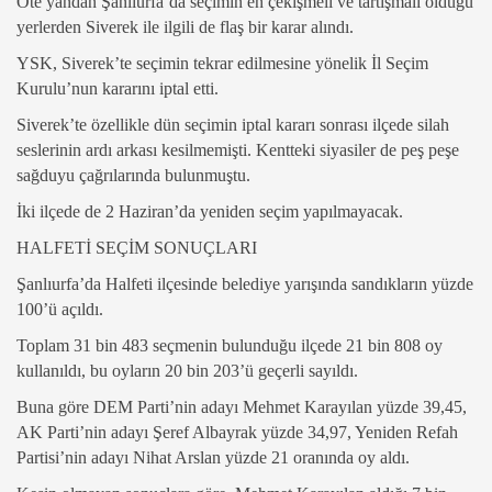
Öte yandan Şanlıurfa’da seçimin en çekişmeli ve tartışmalı olduğu
yerlerden Siverek ile ilgili de flaş bir karar alındı.
YSK, Siverek’te seçimin tekrar edilmesine yönelik İl Seçim
Kurulu’nun kararını iptal etti.
Siverek’te özellikle dün seçimin iptal kararı sonrası ilçede silah
seslerinin ardı arkası kesilmemişti. Kentteki siyasiler de peş peşe
sağduyu çağrılarında bulunmuştu.
İki ilçede de 2 Haziran’da yeniden seçim yapılmayacak.
HALFETİ SEÇİM SONUÇLARI
Şanlıurfa’da Halfeti ilçesinde belediye yarışında sandıkların yüzde
100’ü açıldı.
Toplam 31 bin 483 seçmenin bulunduğu ilçede 21 bin 808 oy
kullanıldı, bu oyların 20 bin 203’ü geçerli sayıldı.
Buna göre DEM Parti’nin adayı Mehmet Karayılan yüzde 39,45,
AK Parti’nin adayı Şeref Albayrak yüzde 34,97, Yeniden Refah
Partisi’nin adayı Nihat Arslan yüzde 21 oranında oy aldı.