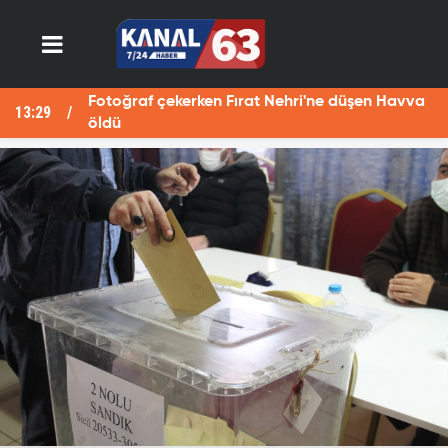
Fotoğraf çekerken Fırat Nehri'ne düşen Havva
13:29
12
öldü