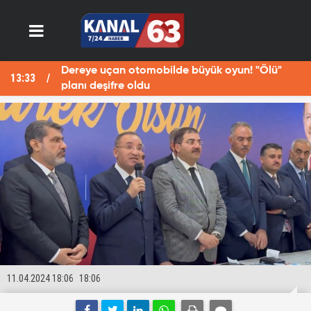
Dereye uçan otomobilde büyük oyun! "Ölü"
13:29
planı deşifre oldu
11.04.2024 18:06
18:06