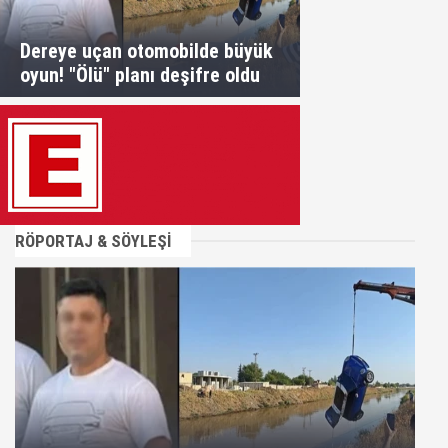
Dereye uçan otomobilde büyük
oyun! "Ölü" planı deşifre oldu
RÖPORTAJ & SÖYLEŞİ