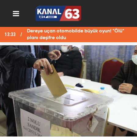
üyük oyun! "Ölü"
Fotoğraf çekerken Fırat Nehri
13:29
öldü