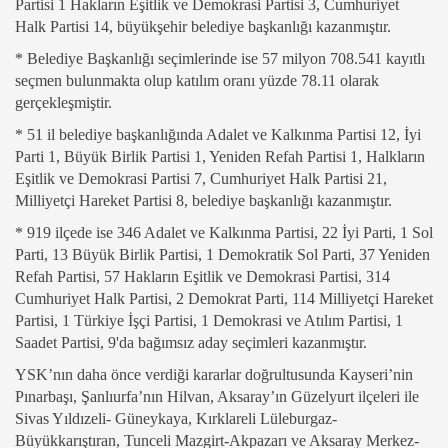
Partisi 1 Hakların Eşitlik ve Demokrasi Partisi 3, Cumhuriyet
Halk Partisi 14, büyükşehir belediye başkanlığı kazanmıştır.
* Belediye Başkanlığı seçimlerinde ise 57 milyon 708.541 kayıtlı
seçmen bulunmakta olup katılım oranı yüzde 78.11 olarak
gerçekleşmiştir.
* 51 il belediye başkanlığında Adalet ve Kalkınma Partisi 12, İyi
Parti 1, Büyük Birlik Partisi 1, Yeniden Refah Partisi 1, Halkların
Eşitlik ve Demokrasi Partisi 7, Cumhuriyet Halk Partisi 21,
Milliyetçi Hareket Partisi 8, belediye başkanlığı kazanmıştır.
* 919 ilçede ise 346 Adalet ve Kalkınma Partisi, 22 İyi Parti, 1 Sol
Parti, 13 Büyük Birlik Partisi, 1 Demokratik Sol Parti, 37 Yeniden
Refah Partisi, 57 Hakların Eşitlik ve Demokrasi Partisi, 314
Cumhuriyet Halk Partisi, 2 Demokrat Parti, 114 Milliyetçi Hareket
Partisi, 1 Türkiye İşçi Partisi, 1 Demokrasi ve Atılım Partisi, 1
Saadet Partisi, 9'da bağımsız aday seçimleri kazanmıştır.
YSK’nın daha önce verdiği kararlar doğrultusunda Kayseri’nin
Pınarbaşı, Şanlıurfa’nın Hilvan, Aksaray’ın Güzelyurt ilçeleri ile
Sivas Yıldızeli- Güneykaya, Kırklareli Lüleburgaz-
Büyükkarıştıran, Tunceli Mazgirt-Akpazarı ve Aksaray Merkez-