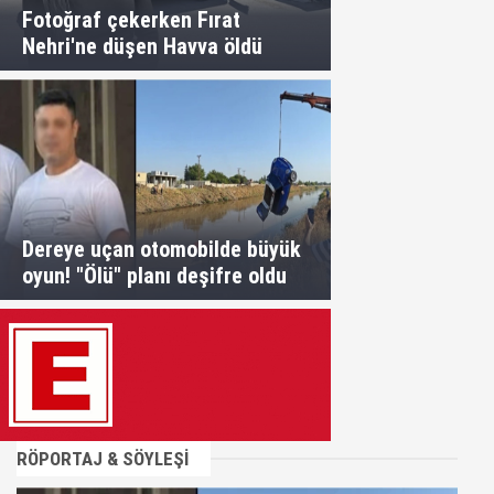
Fotoğraf çekerken Fırat
Nehri'ne düşen Havva öldü
Dereye uçan otomobilde büyük
oyun! "Ölü" planı deşifre oldu
RÖPORTAJ & SÖYLEŞİ