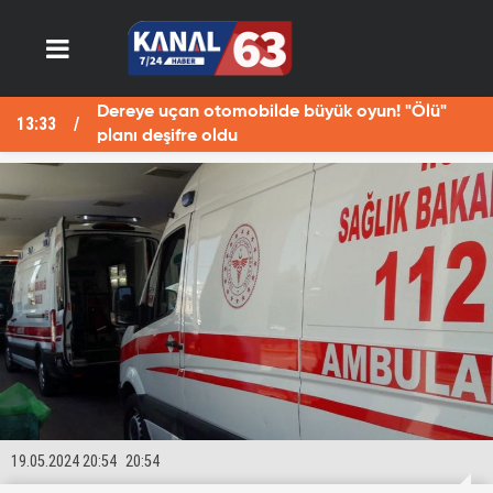
Dereye uçan otomobilde büyük oyun! "Ölü"
13:33
13
planı deşifre oldu
19.05.2024 20:54
20:54