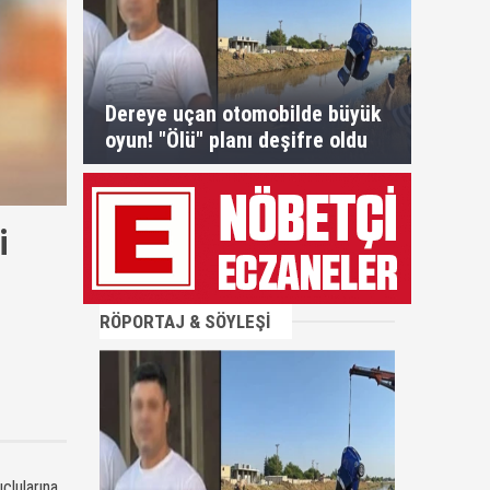
Dereye uçan otomobilde büyük
oyun! "Ölü" planı deşifre oldu
i
RÖPORTAJ & SÖYLEŞİ
çlularına