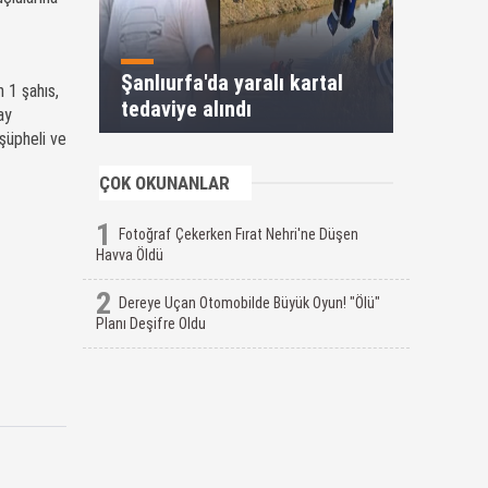
Şanlıurfa'da yaralı kartal
 1 şahıs,
tedaviye alındı
ay
şüpheli ve
ÇOK OKUNANLAR
1
Fotoğraf Çekerken Fırat Nehri'ne Düşen
Havva Öldü
2
Dereye Uçan Otomobilde Büyük Oyun! "Ölü"
Planı Deşifre Oldu