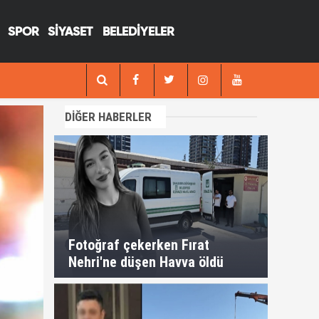
SPOR
SİYASET
BELEDİYELER
13:29
Fotoğraf çekerken Fırat Nehri'ne düşen H
DİĞER HABERLER
Fotoğraf çekerken Fırat
Nehri'ne düşen Havva öldü