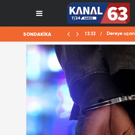
13:33
SONDAKİKA
aralı
Dereye uçan 