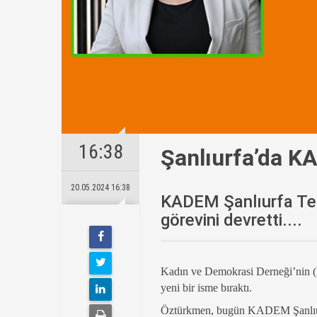
16:38
Şanlıurfa’da K
20.05.2024 16:38
KADEM Şanlıurfa Tem
görevini devretti....
Kadın ve Demokrasi Derneği’nin (
yeni bir isme bıraktı.
Öztürkmen, bugün KADEM Şanlıurfa 