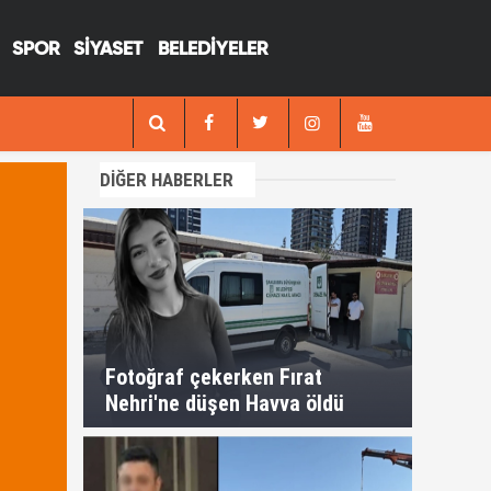
SPOR
SİYASET
BELEDİYELER
13:29
Fotoğraf çekerken Fırat Nehri'ne düşen H
DİĞER HABERLER
Fotoğraf çekerken Fırat
Nehri'ne düşen Havva öldü