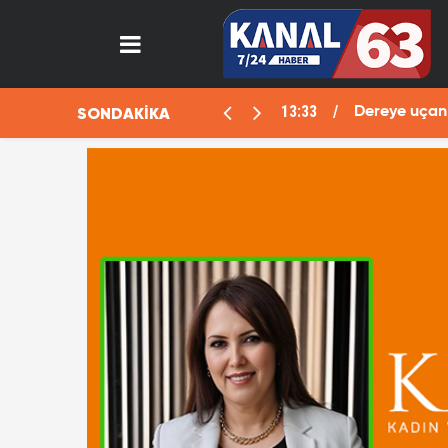
13:33
SONDAKİKA
aralı
Dereye uçan 