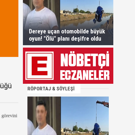
Dereye uçan otomobilde büyük
oyun! "Ölü" planı deşifre oldu
düğü
RÖPORTAJ & SÖYLEŞİ
 görevini