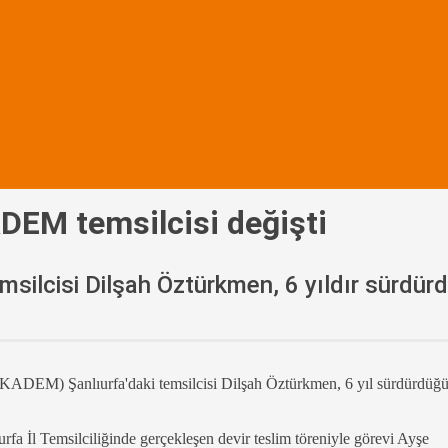
ADEM temsilcisi değişti
silcisi Dilşah Öztürkmen, 6 yıldır sürdür
KADEM) Şanlıurfa'daki temsilcisi Dilşah Öztürkmen, 6 yıl sürdürdüğü
İl Temsilciliğinde gerçekleşen devir teslim töreniyle görevi Ayşe