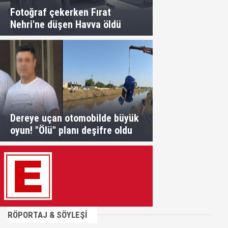
Fotoğraf çekerken Fırat
Nehri'ne düşen Havva öldü
Dereye uçan otomobilde büyük
oyun! "Ölü" planı deşifre oldu
RÖPORTAJ & SÖYLEŞİ