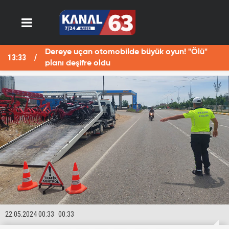
Dereye uçan otomobilde büyük oyun! "Ölü"
13:33
13
planı deşifre oldu
22.05.2024 00:33
00:33