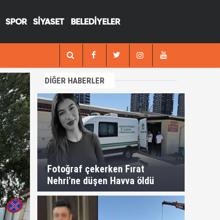
SPOR
SİYASET
BELEDİYELER
12:17
va öldü
Suruçta kanlı
DİĞER HABERLER
Fotoğraf çekerken Fırat
Nehri'ne düşen Havva öldü