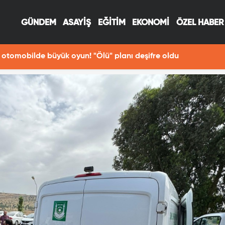
GÜNDEM
ASAYİŞ
EĞİTİM
EKONOMİ
ÖZEL HABER
13:29
Fotoğraf çekerken Fırat Nehri'ne düşen Hav