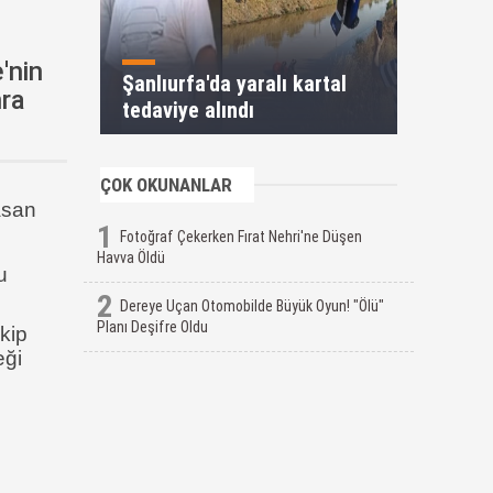
'nin
Şanlıurfa'da yaralı kartal
nra
tedaviye alındı
ÇOK OKUNANLAR
asan
1
Fotoğraf Çekerken Fırat Nehri'ne Düşen
Havva Öldü
u
2
Dereye Uçan Otomobilde Büyük Oyun! "Ölü"
Planı Deşifre Oldu
kip
eği