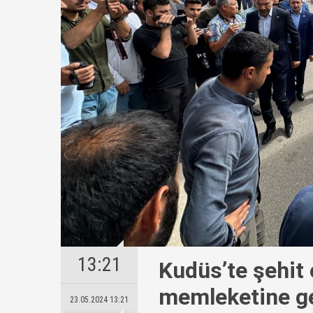
13:21
Kudüs’te şehit
memleketine get
23.05.2024 13:21