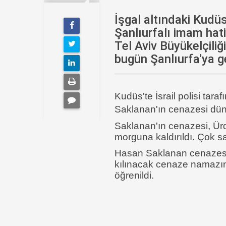
İşgal altındaki Kudüs'
Şanlıurfalı imam hat
Tel Aviv Büyükelçiliği
bugün Şanlıurfa'ya get
Kudüs'te İsrail polisi tar
Saklanan'ın cenazesi dün T
Saklanan'ın cenazesi, Ürd
morguna kaldırıldı. Çok s
Hasan Saklanan cenazes
kılınacak cenaze namazın
öğrenildi.