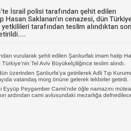
te İsrail polisi tarafından şehit edilen
ip Hasan Saklanan'ın cenazesi, dün Türkiye
 yetkilileri tarafından teslim alındıktan so
irildi....
afından vurularak şehit edilen Şanlıurfalı imam hatip H
ürkiye'nin Tel Aviv Büyükelçiliğince teslim alındı.
ün üzerinden Şanlıurfa'ya getirilerek Adli Tıp Kurum
ayıda vatandaş morg önüne gelerek tekbirler getirdi.
i Eyyüp Peygamber Camii’nde öğle namazını mütea
ın ardından cami avlusundaki mezarlığa defnedilec