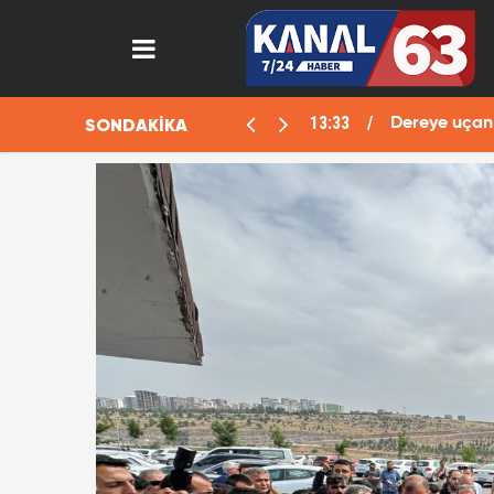
SONDAKİKA
omobilde büyük oyun! "Ölü" planı deşifre oldu