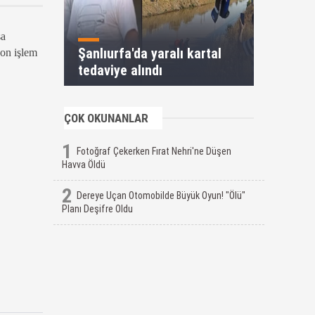
sa
Şanlıurfa'da yaralı kartal
son işlem
tedaviye alındı
ÇOK OKUNANLAR
1
Fotoğraf Çekerken Fırat Nehri'ne Düşen
Havva Öldü
2
Dereye Uçan Otomobilde Büyük Oyun! "Ölü"
Planı Deşifre Oldu