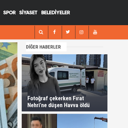
SPOR
SİYASET
BELEDİYELER
18:25
Kamyonette kanlı infaz
DİĞER HABERLER
Fotoğraf çekerken Fırat
Nehri'ne düşen Havva öldü