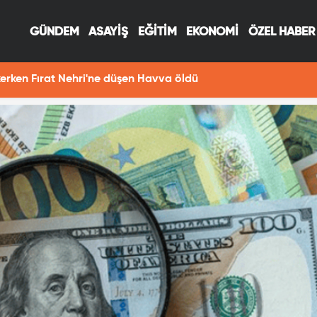
GÜNDEM
ASAYİŞ
EĞİTİM
EKONOMİ
ÖZEL HABER
 infaz; Önce eşini öldürdü sonra intihar etti