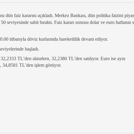
dün faiz kararını açıkladı. Merkez Bankası, dün politika faizini piya
 50 seviyesinde sabit bıraktı. Faiz kararı sonrası dolar ve euro haftanın 
00 itibarıyla döviz kurlarında hareketlilik devam ediyor.
eviyelerinde başladı.
a 32,2333 TL’den alınırken, 32,2380 TL’den satılıyor. Euro ise aynı
n, 34,8581 TL’den işlem görüyor.