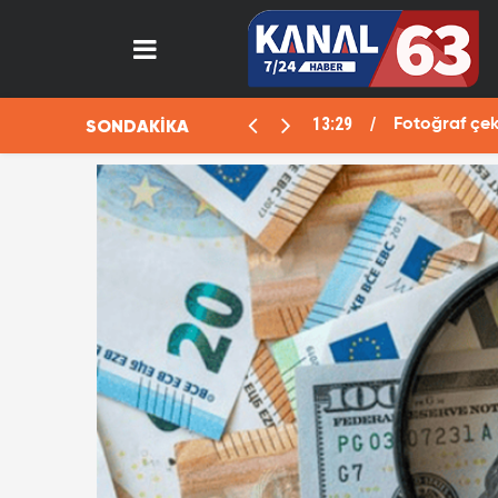
12:17
SONDAKİKA
va öldü
Suruçta kanlı