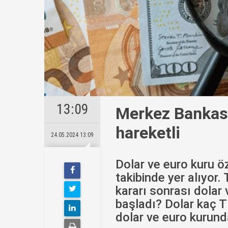
13:09
Merkez Bankası’
hareketli
24.05.2024 13:09
Dolar ve euro kuru ö
takibinde yer alıyor
kararı sonrası dolar
başladı? Dolar kaç 
dolar ve euro kurund