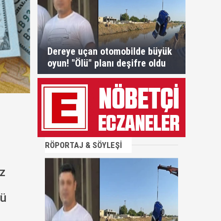
Dereye uçan otomobilde büyük
oyun! "Ölü" planı deşifre oldu
RÖPORTAJ & SÖYLEŞİ
iz
nü