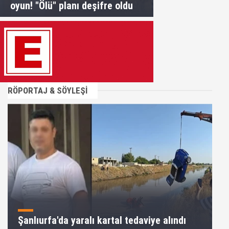
oyun! "Ölü" planı deşifre oldu
RÖPORTAJ & SÖYLEŞİ
Şanlıurfa'da yaralı kartal tedaviye alındı