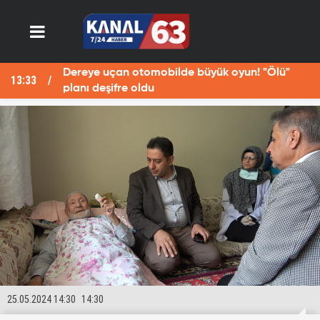
Dereye uçan otomobilde büyük oyun! "Ölü"
13:33
13
planı deşifre oldu
25.05.2024 14:30
14:30