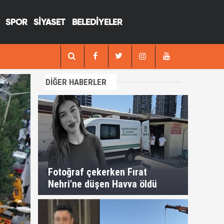
SPOR
SİYASET
BELEDİYELER
13:29
Fotoğraf çekerken Fırat Nehri'ne düşen H
DİĞER HABERLER
Fotoğraf çekerken Fırat
Nehri'ne düşen Havva öldü