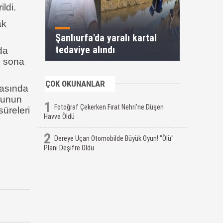
ldi.
ak
Şanlıurfa'da yaralı kartal
tedaviye alındı
da
n sona
ÇOK OKUNANLAR
rasında
munun
1
Fotoğraf Çekerken Fırat Nehri'ne Düşen
süreleri
Havva Öldü
2
Dereye Uçan Otomobilde Büyük Oyun! "Ölü"
Planı Deşifre Oldu