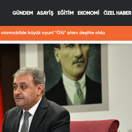
GÜNDEM
ASAYİŞ
EĞİTİM
EKONOMİ
ÖZEL HABER
otomobilde büyük oyun! "Ölü" planı deşifre oldu