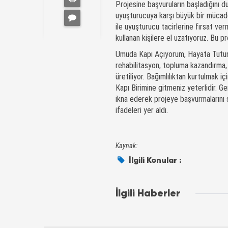
Projesine başvuruların başladığını du
uyuşturucuya karşı büyük bir mücade
ile uyuşturucu tacirlerine fırsat ve
kullanan kişilere el uzatıyoruz. Bu p
Umuda Kapı Açıyorum, Hayata Tutunu
rehabilitasyon, topluma kazandırma,
üretiliyor. Bağımlılıktan kurtulmak i
Kapı Birimine gitmeniz yeterlidir. Ge
ikna ederek projeye başvurmalarını s
ifadeleri yer aldı.
Kaynak:
İlgili Konular :
İlgili Haberler