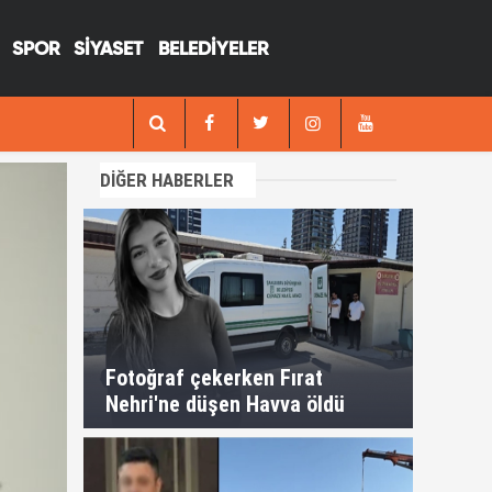
SPOR
SİYASET
BELEDİYELER
13:29
Fotoğraf çekerken Fırat Nehri'ne düşen H
DİĞER HABERLER
Fotoğraf çekerken Fırat
Nehri'ne düşen Havva öldü