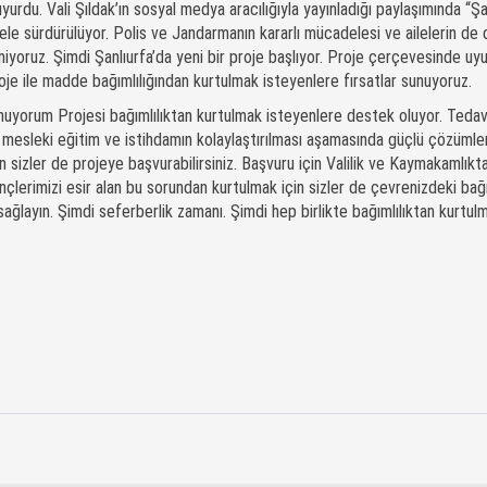
yurdu. Vali Şıldak’ın sosyal medya aracılığıyla yayınladığı paylaşımında “Şa
le sürdürülüyor. Polis ve Jandarmanın kararlı mücadelesi ve ailelerin de
rmiyoruz. Şimdi Şanlıurfa’da yeni bir proje başlıyor. Proje çerçevesinde uy
roje ile madde bağımlılığından kurtulmak isteyenlere fırsatlar sunuyoruz.
yorum Projesi bağımlılıktan kurtulmak isteyenlere destek oluyor. Tedav
 mesleki eğitim ve istihdamın kolaylaştırılması aşamasında güçlü çözümle
çin sizler de projeye başvurabilirsiniz. Başvuru için Valilik ve Kaymakamlıkt
nçlerimizi esir alan bu sorundan kurtulmak için sizler de çevrenizdeki bağı
ağlayın. Şimdi seferberlik zamanı. Şimdi hep birlikte bağımlılıktan kurtul