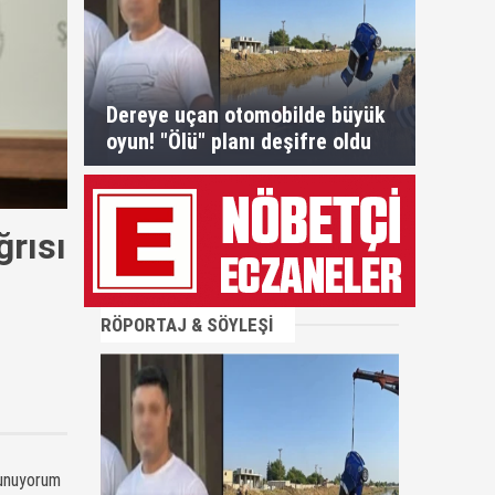
Dereye uçan otomobilde büyük
oyun! "Ölü" planı deşifre oldu
ğrısı
RÖPORTAJ & SÖYLEŞİ
tunuyorum