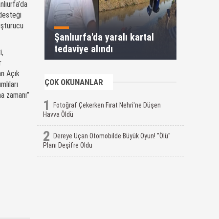
nlıurfa’da
 desteği
uşturucu
Şanlıurfa'da yaralı kartal
tedaviye alındı
i,
r
an Açık
ÇOK OKUNANLAR
mlıları
ma zamanı”
1
Fotoğraf Çekerken Fırat Nehri'ne Düşen
Havva Öldü
2
Dereye Uçan Otomobilde Büyük Oyun! "Ölü"
Planı Deşifre Oldu