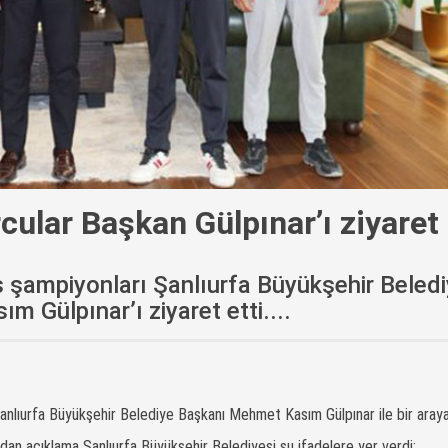
cular Başkan Gülpınar’ı ziyaret 
ks şampiyonları Şanlıurfa Büyükşehir Beled
 Gülpınar’ı ziyaret etti....
Şanlıurfa Büyükşehir Belediye Başkanı Mehmet Kasım Gülpınar ile bir araya
dan açıklama Şanlıurfa Büyükşehir Belediyesi şu ifadelere yer verdi: