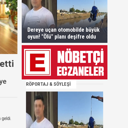
Dereye uçan otomobilde büyük
oyun! "Ölü" planı deşifre oldu
etti
iye
RÖPORTAJ & SÖYLEŞİ
 geldi.