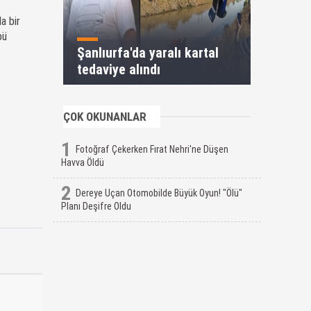
a bir
bü
Şanlıurfa'da yaralı kartal
tedaviye alındı
ÇOK OKUNANLAR
1
Fotoğraf Çekerken Fırat Nehri'ne Düşen
Havva Öldü
2
Dereye Uçan Otomobilde Büyük Oyun! "Ölü"
Planı Deşifre Oldu