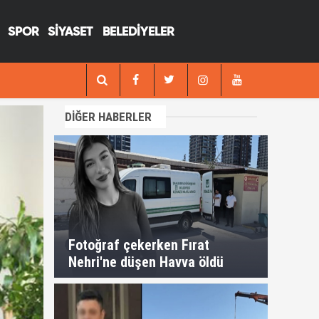
SPOR
SİYASET
BELEDİYELER
13:29
Fotoğraf çekerken Fırat Nehri'ne düşen H
DİĞER HABERLER
Fotoğraf çekerken Fırat
Nehri'ne düşen Havva öldü