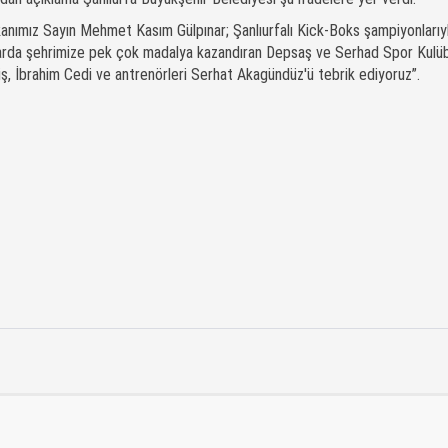
anımız Sayın Mehmet Kasım Gülpınar; Şanlıurfalı Kick-Boks şampiyonlarıyl
alarda şehrimize pek çok madalya kazandıran Depsaş ve Serhad Spor Kulü
ş, İbrahim Cedi ve antrenörleri Serhat Akagündüz'ü tebrik ediyoruz”.