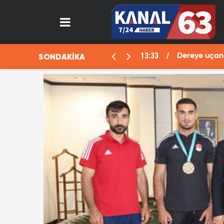
13:33
SONDAKİKA
aralı
Dereye uçan 