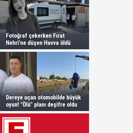
Fotoğraf çekerken Fırat
Nehri'ne düşen Havva öldü
Dereye uçan otomobilde büyük
oyun! "Ölü" planı deşifre oldu