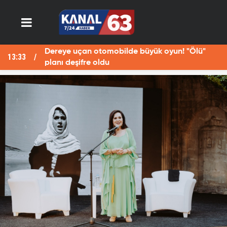
Dereye uçan otomobilde büyük oyun! "Ölü"
13:33
13
planı deşifre oldu