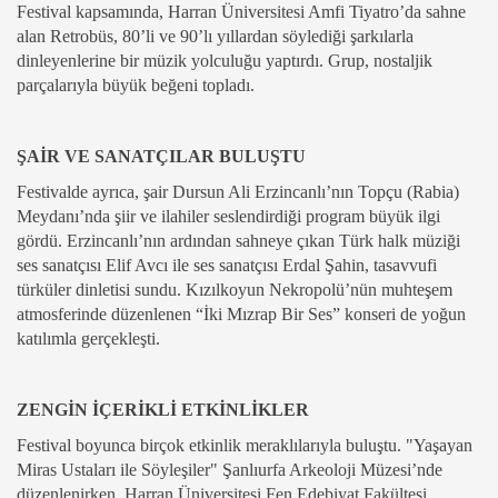
Festival kapsamında, Harran Üniversitesi Amfi Tiyatro’da sahne
alan Retrobüs, 80’li ve 90’lı yıllardan söylediği şarkılarla
dinleyenlerine bir müzik yolculuğu yaptırdı. Grup, nostaljik
parçalarıyla büyük beğeni topladı.
ŞAİR VE SANATÇILAR BULUŞTU
Festivalde ayrıca, şair Dursun Ali Erzincanlı’nın Topçu (Rabia)
Meydanı’nda şiir ve ilahiler seslendirdiği program büyük ilgi
gördü. Erzincanlı’nın ardından sahneye çıkan Türk halk müziği
ses sanatçısı Elif Avcı ile ses sanatçısı Erdal Şahin, tasavvufi
türküler dinletisi sundu. Kızılkoyun Nekropolü’nün muhteşem
atmosferinde düzenlenen “İki Mızrap Bir Ses” konseri de yoğun
katılımla gerçekleşti.
ZENGİN İÇERİKLİ ETKİNLİKLER
Festival boyunca birçok etkinlik meraklılarıyla buluştu. "Yaşayan
Miras Ustaları ile Söyleşiler" Şanlıurfa Arkeoloji Müzesi’nde
düzenlenirken, Harran Üniversitesi Fen Edebiyat Fakültesi