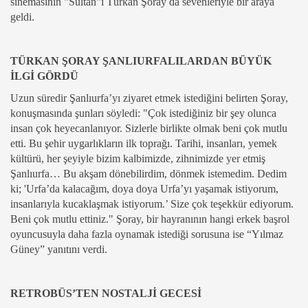
sinemasının "Sultan"ı Türkan Şoray da sevenleriyle bir araya
geldi.
TÜRKAN ŞORAY ŞANLIURFALILARDAN BÜYÜK
İLGİ GÖRDÜ
Uzun süredir Şanlıurfa’yı ziyaret etmek istediğini belirten Şoray,
konuşmasında şunları söyledi: "Çok istediğiniz bir şey olunca
insan çok heyecanlanıyor. Sizlerle birlikte olmak beni çok mutlu
etti. Bu şehir uygarlıkların ilk toprağı. Tarihi, insanları, yemek
kültürü, her şeyiyle bizim kalbimizde, zihnimizde yer etmiş
Şanlıurfa… Bu akşam dönebilirdim, dönmek istemedim. Dedim
ki; 'Urfa’da kalacağım, doya doya Urfa’yı yaşamak istiyorum,
insanlarıyla kucaklaşmak istiyorum.’ Size çok teşekkür ediyorum.
Beni çok mutlu ettiniz." Şoray, bir hayranının hangi erkek başrol
oyuncusuyla daha fazla oynamak istediği sorusuna ise “Yılmaz
Güney” yanıtını verdi.
RETROBÜS’TEN NOSTALJİ GECESİ