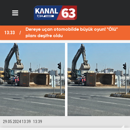
Dereye uçan otomobilde büyük oyun! "Ölü"
13:33
13
planı deşifre oldu
29.05.2024 13:39
13:39