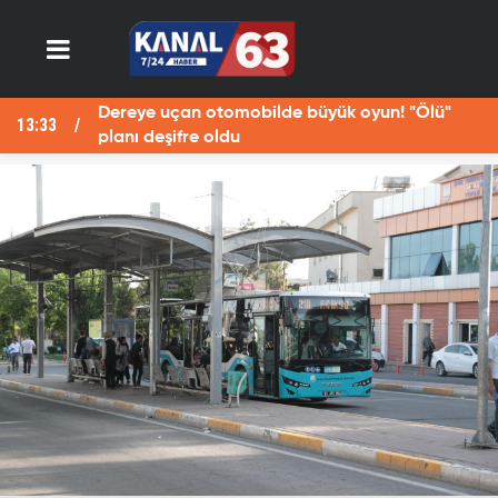
Dereye uçan otomobilde büyük oyun! "Ölü"
13:33
13
planı deşifre oldu