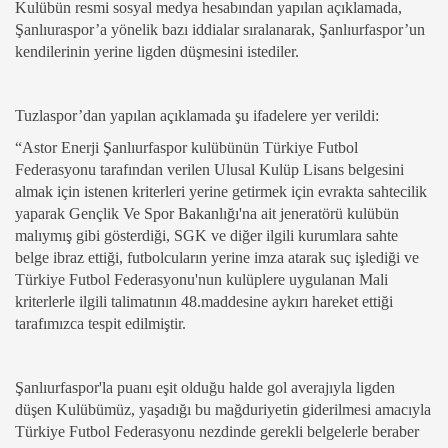
Kulübün resmi sosyal medya hesabından yapılan açıklamada,
Şanlıuraspor’a yönelik bazı iddialar sıralanarak, Şanlıurfaspor’un
kendilerinin yerine ligden düşmesini istediler.
Tuzlaspor’dan yapılan açıklamada şu ifadelere yer verildi:
“Astor Enerji Şanlıurfaspor kulübünün Türkiye Futbol
Federasyonu tarafından verilen Ulusal Kulüp Lisans belgesini
almak için istenen kriterleri yerine getirmek için evrakta sahtecilik
yaparak Gençlik Ve Spor Bakanlığı'na ait jeneratörü kulübün
malıymış gibi gösterdiği, SGK ve diğer ilgili kurumlara sahte
belge ibraz ettiği, futbolcuların yerine imza atarak suç işlediği ve
Türkiye Futbol Federasyonu'nun kulüplere uygulanan Mali
kriterlerle ilgili talimatının 48.maddesine aykırı hareket ettiği
tarafımızca tespit edilmiştir.
Şanlıurfaspor'la puanı eşit olduğu halde gol averajıyla ligden
düşen Kulübümüz, yaşadığı bu mağduriyetin giderilmesi amacıyla
Türkiye Futbol Federasyonu nezdinde gerekli belgelerle beraber