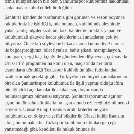
temiz kulüplerinden biri olan Şanlıurfaspor kulübümüz hakkındaki
açıklamaları kabul edilebilir değildir.
Şanlıurfa içinden de taraftarımız gibi görünen ve sezon boyunca
rakiplerimiz ile işbirliği içinde bulunan, kulübümüz aleyhinde
yalan-yanlış bilgiler sızdıran, bazı hainler ile ortaklık yapan ve
kulübümüzü şikayete kadar gidenlerin asıl amaçlarını çok iyi
biliyoruz. Önce lafı söyleyene bakacaksın adammı diye! cümlesi
ile bağdaştırdığımız, bilet fiyatları, bahis şikesi, manipülasyon,
kara para, vergi kaçakçılığı ile gündemden düşmeyen, çok sayıda
Ulusal TV programlarına konu olan, maçlarında her türlü
tezgahların döndüğü Tuzlaspor kulübünün ülke futbolundan
uzaklaştırmak gerektiği gibi, Türkiye'nin en büyük camialarından
biri olan Şanlıurfaspor kulübümüz ile ilgili yapmış olduğu iftira
niteliğindeki açıklamalar ile alakalı suç duyurusunda
bulunacağımızı bilmenizi istiyoruz. Şanlıurfasporumuz ağır bir
taştır, bu tür sahtekârlıklarla bu taşın altında ezileceğinizi bilmenizi
istiyoruz. Ulusal Kulüp Lisans Kurulu kriterlerine göre
kulübümüz, en doğru ve şeffaf bilgiler ile Ulusal kulüp lisansını
almış bulunmaktadır. Tuzlaspor kulübünün iftiraları gerçeği
yansıtmadığı gibi, kendileri ile hukuk önünde de