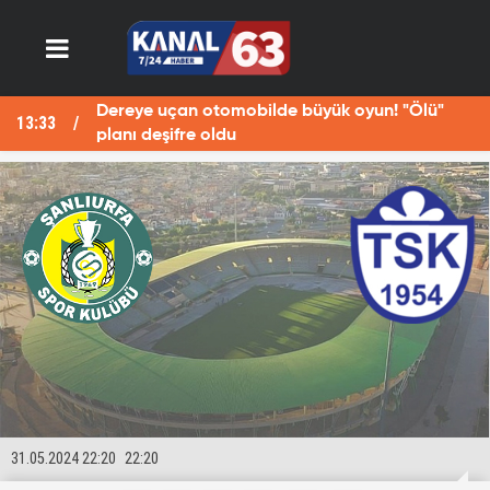
lde büyük oyun! "Ölü"
Fotoğraf çekerken Fırat
13:29
öldü
31.05.2024 22:20
22:20