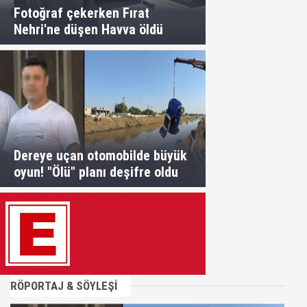
Fotoğraf çekerken Fırat
Nehri'ne düşen Havva öldü
Dereye uçan otomobilde büyük
oyun! "Ölü" planı deşifre oldu
RÖPORTAJ & SÖYLEŞİ