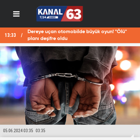
Dereye uçan otomobilde büyük oyun! "Ölü"
13:33
13
planı deşifre oldu
05.06.2024 03:35
03:35