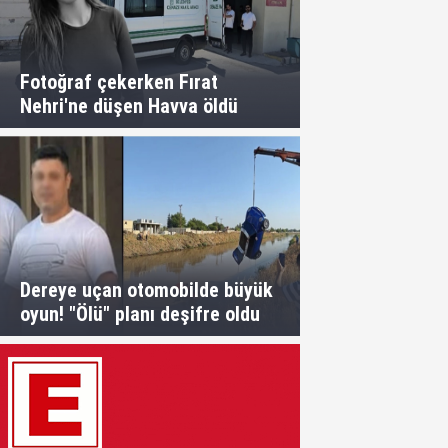
Fotoğraf çekerken Fırat
Nehri'ne düşen Havva öldü
Dereye uçan otomobilde büyük
oyun! "Ölü" planı deşifre oldu