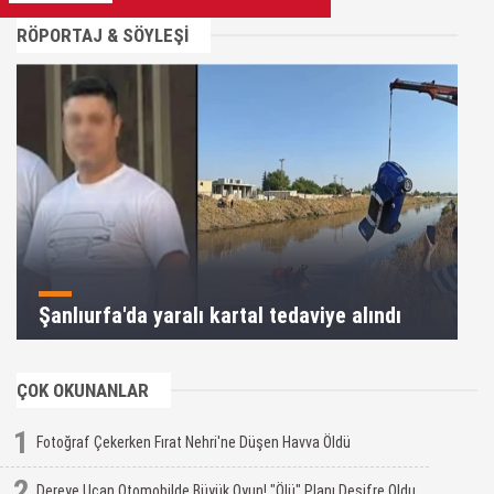
RÖPORTAJ & SÖYLEŞİ
Şanlıurfa'da yaralı kartal tedaviye alındı
ÇOK OKUNANLAR
1
Fotoğraf Çekerken Fırat Nehri'ne Düşen Havva Öldü
2
Dereye Uçan Otomobilde Büyük Oyun! "Ölü" Planı Deşifre Oldu