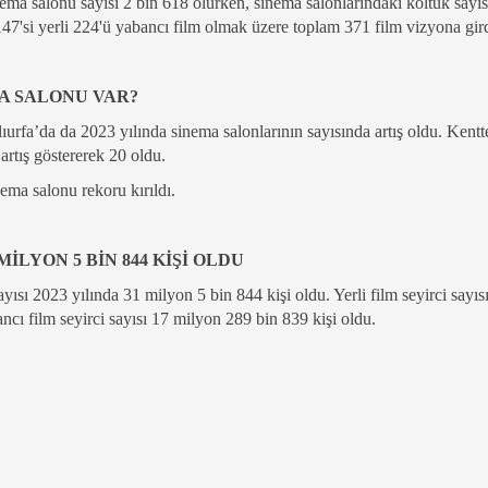
ema salonu sayısı 2 bin 618 olurken, sinema salonlarındaki koltuk sayıs
47'si yerli 224'ü yabancı film olmak üzere toplam 371 film vizyona gird
A SALONU VAR?
ıurfa’da da 2023 yılında sinema salonlarının sayısında artış oldu. Kent
 artış göstererek 20 oldu.
ema salonu rekoru kırıldı.
MİLYON 5 BİN 844 KİŞİ OLDU
yısı 2023 yılında 31 milyon 5 bin 844 kişi oldu. Yerli film seyirci sayıs
ncı film seyirci sayısı 17 milyon 289 bin 839 kişi oldu.