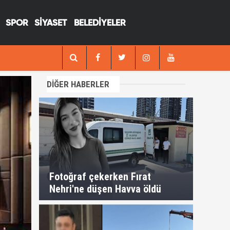
SPOR
SİYASET
BELEDİYELER
13:29
Fotoğraf çekerken Fırat Nehri'ne düşen H
DİĞER HABERLER
Fotoğraf çekerken Fırat
Nehri'ne düşen Havva öldü