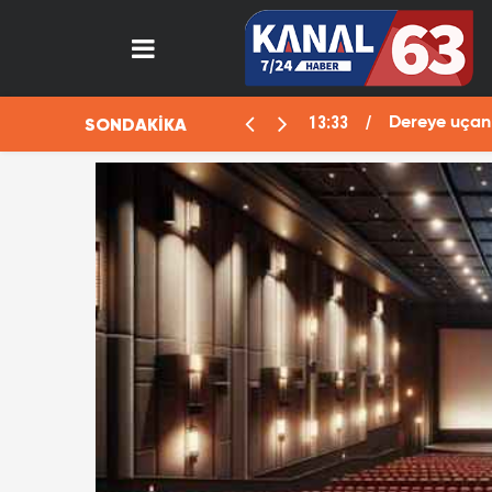
13:33
SONDAKİKA
aralı
Dereye uçan 