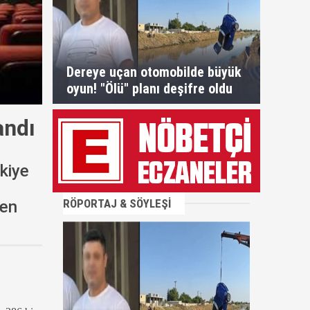
Dereye uçan otomobilde büyük
oyun! "Ölü" planı deşifre oldu
andı
kiye
RÖPORTAJ & SÖYLEŞİ
nen