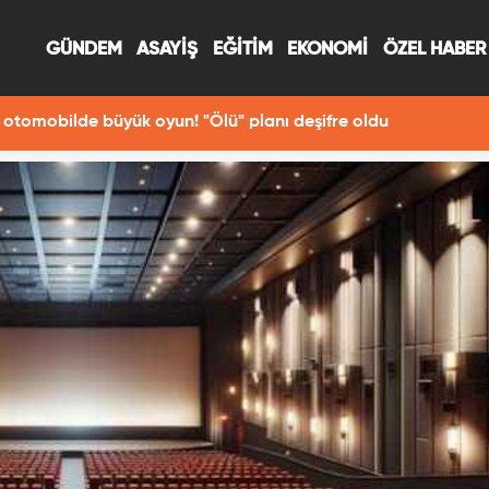
GÜNDEM
ASAYİŞ
EĞİTİM
EKONOMİ
ÖZEL HABER
otomobilde büyük oyun! "Ölü" planı deşifre oldu