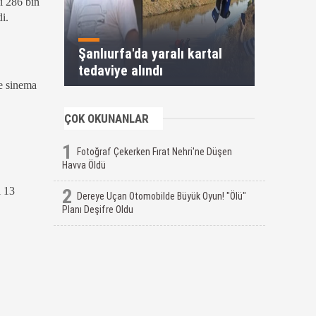
ı 286 bin
i.
Şanlıurfa'da yaralı kartal
tedaviye alındı
te sinema
ÇOK OKUNANLAR
1
Fotoğraf Çekerken Fırat Nehri'ne Düşen
Havva Öldü
2
ı 13
Dereye Uçan Otomobilde Büyük Oyun! "Ölü"
Planı Deşifre Oldu