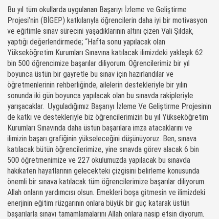
Bu yıl tüm okullarda uygulanan Başarıyı İzleme ve Geliştirme
Projesi’nin (BİGEP) katkılarıyla öğrencilerin daha iyi bir motivasyon
ve eğitimle sınav sürecini yaşadıklarının altını çizen Vali Şıldak,
yaptığı değerlendirmede; “Hafta sonu yapılacak olan
Yükseköğretim Kurumları Sınavına katılacak ilimizdeki yaklaşık 62
bin 500 öğrencimize başarılar diliyorum. Öğrencilerimiz bir yıl
boyunca üstün bir gayretle bu sınav için hazırlandılar ve
öğretmenlerinin rehberliğinde, ailelerin destekleriyle bir yılın
sonunda iki gün boyunca yapılacak olan bu sınavda rakipleriyle
yarışacaklar. Uyguladığımız Başarıyı İzleme Ve Geliştirme Projesinin
de katkı ve destekleriyle biz öğrencilerimizin bu yıl Yükseköğretim
Kurumları Sınavında daha üstün başarılara imza atacaklarını ve
ilimizin başarı grafiğinin yükseleceğini düşünüyoruz. Ben, sınava
katılacak bütün öğrencilerimize, yine sınavda görev alacak 6 bin
500 öğretmenimize ve 227 okulumuzda yapılacak bu sınavda
hakikaten hayatlarının gelecekteki çizgisini belirleme konusunda
önemli bir sınava katılacak tüm öğrencilerimize başarılar diliyorum.
Allah onların yardımcısı olsun. Emekleri boşa gitmesin ve ilimizdeki
enerjinin eğitim rüzgarının onlara büyük bir güç katarak üstün
başarılarla sınavı tamamlamalarını Allah onlara nasip etsin diyorum.