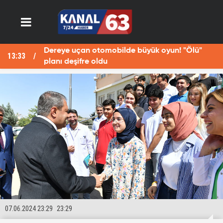
Dereye uçan otomobilde büyük oyun! "Ölü"
13:33
13
planı deşifre oldu
07.06.2024 23:29
23:29