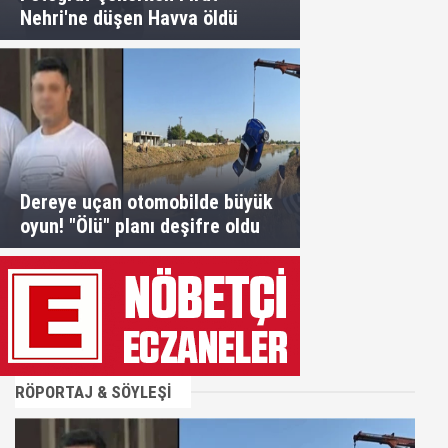
Nehri'ne düşen Havva öldü
Dereye uçan otomobilde büyük
oyun! "Ölü" planı deşifre oldu
RÖPORTAJ & SÖYLEŞİ