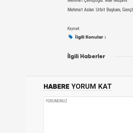
Mehmet Çavuşoğlu: Mali Müşavir.
Mehmet Aslan: Urbit Başkanı, Gençl
Kaynak:
İlgili Konular :
İlgili Haberler
HABERE
YORUM KAT