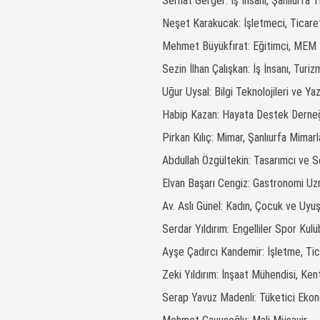
Serhat Gerger: İş İnsanı, Şanlıurfa 
Neşet Karakucak: İşletmeci, Ticare
Mehmet Büyükfırat: Eğitimci, MEM K
Sezin İlhan Çalışkan: İş İnsanı, Turiz
Uğur Uysal: Bilgi Teknolojileri ve Ya
Habip Kazan: Hayata Destek Derneği
Pirkan Kılıç: Mimar, Şanlıurfa Mimar
Abdullah Özgültekin: Tasarımcı ve S
Elvan Başarı Cengiz: Gastronomi Uz
Av. Aslı Günel: Kadın, Çocuk ve Uyu
Serdar Yıldırım: Engelliler Spor Kul
Ayşe Çadırcı Kandemir: İşletme, Tica
Zeki Yıldırım: İnşaat Mühendisi, Ke
Serap Yavuz Madenli: Tüketici Ekono