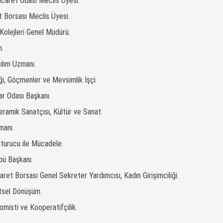
Ticaret Odası Meclis Üyesi.
t Borsası Meclis Üyesi.
olejleri Genel Müdürü.
m.
zılım Uzmanı.
, Göçmenler ve Mevsimlik İşçi.
lar Odası Başkanı.
eramik Sanatçısı, Kültür ve Sanat.
manı.
şturucu ile Mücadele.
übü Başkanı.
ret Borsası Genel Sekreter Yardımcısı, Kadın Girişimciliği.
ntsel Dönüşüm.
misti ve Kooperatifçilik.