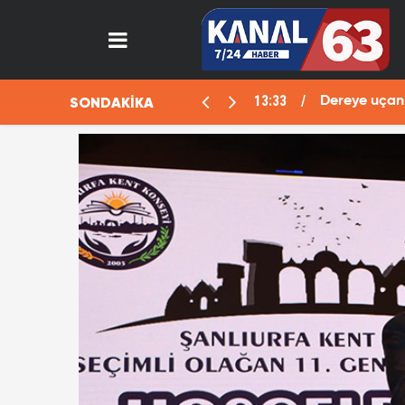
SONDAKİKA
omobilde büyük oyun! "Ölü" planı deşifre oldu