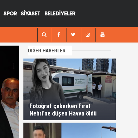
SPOR
SİYASET
BELEDİYELER
12:17
va öldü
Suruçta kanlı
DİĞER HABERLER
Fotoğraf çekerken Fırat
Nehri'ne düşen Havva öldü