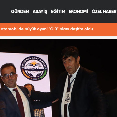
GÜNDEM
ASAYİŞ
EĞİTİM
EKONOMİ
ÖZEL HABER
13:29
Fotoğraf çekerken Fırat Nehri'ne düşen Hav