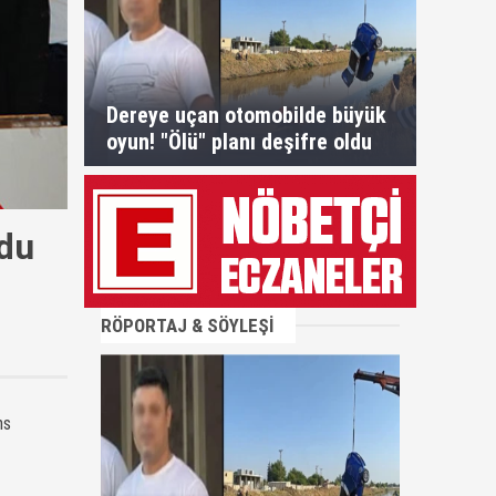
Dereye uçan otomobilde büyük
oyun! "Ölü" planı deşifre oldu
ldu
RÖPORTAJ & SÖYLEŞİ
ns