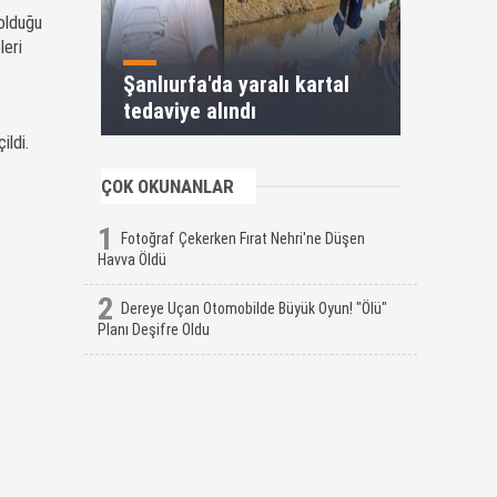
olduğu
leri
Şanlıurfa'da yaralı kartal
tedaviye alındı
ildi.
ÇOK OKUNANLAR
1
Fotoğraf Çekerken Fırat Nehri'ne Düşen
Havva Öldü
2
Dereye Uçan Otomobilde Büyük Oyun! "Ölü"
Planı Deşifre Oldu