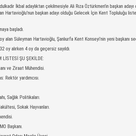
kadir İkbal adaylıktan çekilmesiyle Ali Rıza Öztürkmen'in başkan adayı 
an Hartavioğlu'nun başkan adayı olduğu Gelecek İçin Kent Topluluğu liste
maya başladı.
 alan Süleyman Hartavioğlu, Şanlıurfa Kent Konseyi’nin yeni başkanı seç
2 oy alırken 4 oy da geçersiz sayıldı.
LİSTESİ ŞU ŞEKİLDE:
anı ve Ziraat Mühendisi.
as: Rektör yardımcısı.
ı, Sağlık Politikaları.
akültesi, Sokak Hayvanları.
hendisi.
ZMO Başkanı.