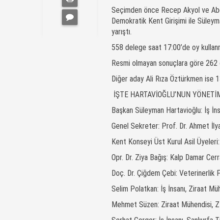
Seçimden önce Recep Akyol ve Abdul
Demokratik Kent Girişimi ile Süleym
yarıştı.
558 delege saat 17:00’de oy kullan
Resmi olmayan sonuçlara göre 262 oy
Diğer aday Ali Rıza Öztürkmen ise 13
İŞTE HARTAVİOĞLU’NUN YÖNETİM 
Başkan Süleyman Hartavioğlu: İş İns
Genel Sekreter: Prof. Dr. Ahmet İly
Kent Konseyi Üst Kurul Asil Üyeleri:
Opr. Dr. Ziya Bağış: Kalp Damar Cerrah
Doç. Dr. Çiğdem Çebi: Veterinerlik F
Selim Polatkan: İş İnsanı, Ziraat Mü
Mehmet Süzen: Ziraat Mühendisi, 