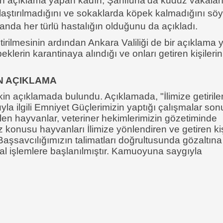
açıklama yapan kadın, Şanlıurfa'da kuduz vakalar
laştırılmadığını ve sokaklarda köpek kalmadığını söy
anda her türlü hastalığın olduğunu da açıkladı.
rilmesinin ardından Ankara Valiliği de bir açıklama y
klerin karantinaya alındığı ve onları getiren kişilerin
N AÇIKLAMA
şkin açıklamada bulundu. Açıklamada, "İlimize getirile
yla ilgili Emniyet Güçlerimizin yaptığı çalışmalar so
ilen hayvanlar, veteriner hekimlerimizin gözetiminde
z konusu hayvanları İlimize yönlendiren ve getiren kiş
şsavcılığımızın talimatları doğrultusunda gözaltına
al işlemlere başlanılmıştır. Kamuoyuna saygıyla