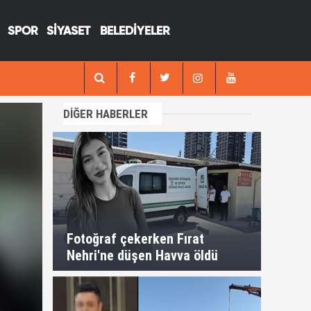
SPOR
SİYASET
BELEDİYELER
13:29
Fotoğraf çekerken Fırat Nehri'ne düşen H
DİĞER HABERLER
Fotoğraf çekerken Fırat
Nehri'ne düşen Havva öldü