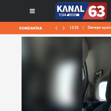
13:33
SONDAKİKA
aralı
Dereye uçan 