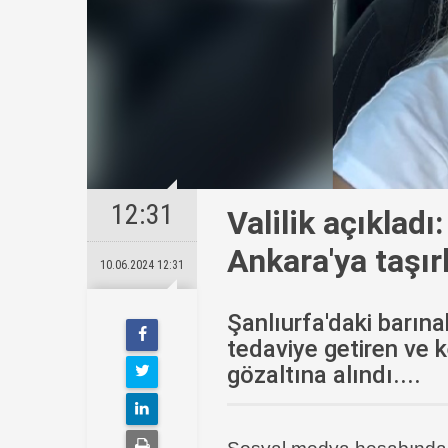
12:31
Valilik açıkladı
Ankara'ya taşır
10.06.2024 12:31
Şanlıurfa'daki barın
tedaviye getiren ve 
gözaltına alındı....