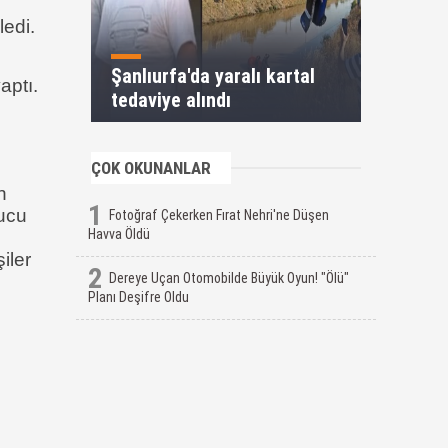
ı
ledi.
Şanlıurfa'da yaralı kartal
aptı.
tedaviye alındı
ÇOK OKUNANLAR
n
1
nucu
Fotoğraf Çekerken Fırat Nehri'ne Düşen
Havva Öldü
iler
2
Dereye Uçan Otomobilde Büyük Oyun! "Ölü"
Planı Deşifre Oldu