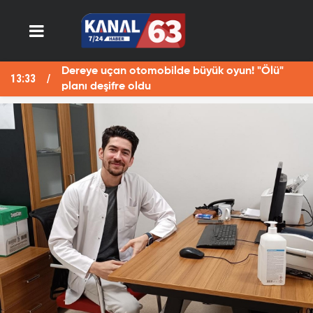
Dereye uçan otomobilde büyük oyun! "Ölü"
13:33
13
planı deşifre oldu