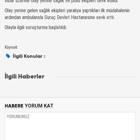
İhbar üzerine olay yerine sağlık ve polis ekipleri sevk edildi.
Olay yerine gelen sağlık ekipleri yaralıya yaptıkları ilk müdahalenin
ardından ambulansla Suruç Devlet Hastanesine sevk etti.
Olayla ilgili soruşturma başlatıldı.
Kaynak:
İlgili Konular :
İlgili Haberler
HABERE
YORUM KAT