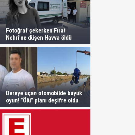
Fotoğraf çekerken Fırat
Nehri'ne düşen Havva öldü
Dereye uçan otomobilde büyük
oyun! "Ölü" planı deşifre oldu