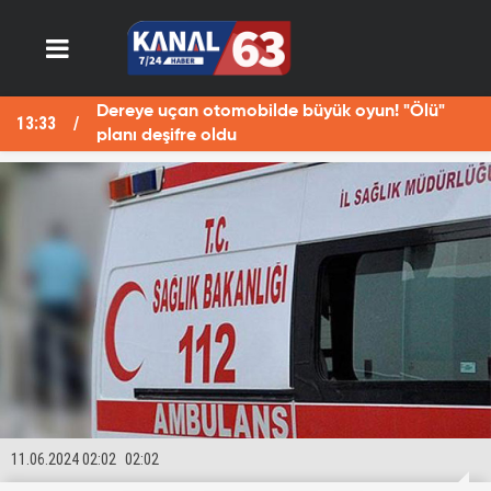
Dereye uçan otomobilde büyük oyun! "Ölü"
13:33
13
planı deşifre oldu
11.06.2024 02:02
02:02