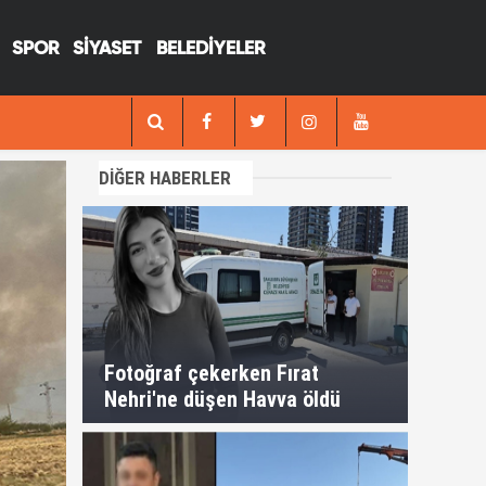
SPOR
SİYASET
BELEDİYELER
13:29
Fotoğraf çekerken Fırat Nehri'ne düşen H
DİĞER HABERLER
Fotoğraf çekerken Fırat
Nehri'ne düşen Havva öldü