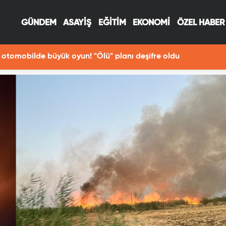
GÜNDEM
ASAYİŞ
EĞİTİM
EKONOMİ
ÖZEL HABER
otomobilde büyük oyun! "Ölü" planı deşifre oldu