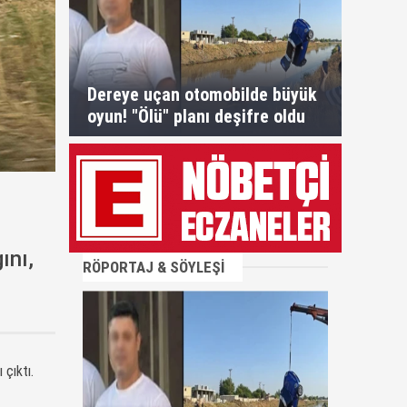
Dereye uçan otomobilde büyük
oyun! "Ölü" planı deşifre oldu
ını,
RÖPORTAJ & SÖYLEŞİ
 çıktı.