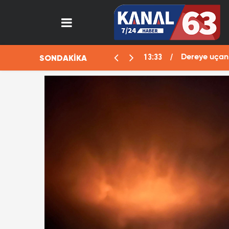
13:33
SONDAKİKA
aralı
Dereye uçan 