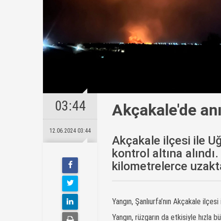
03:44
Akçakale'de anı
12.06.2024 03:44
Akçakale ilçesi ile U
kontrol altına alındı.
kilometrelerce uzakta
Yangın, Şanlıurfa’nın Akçakale ilçesi
Yangın, rüzgarın da etkisiyle hızla b