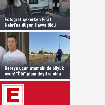
Fotoğraf çekerken Fırat
Nehri'ne düşen Havva öldü
Dereye uçan otomobilde büyük
oyun! "Ölü" planı deşifre oldu