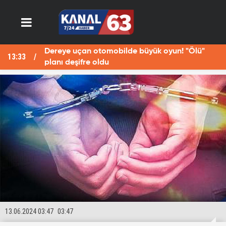
Dereye uçan otomobilde büyük oyun! "Ölü"
13:33
13
planı deşifre oldu
13.06.2024 03:47
03:47