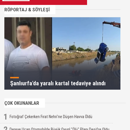
RÖPORTAJ & SÖYLEŞİ
Şanlıurfa'da yaralı kartal tedaviye alındı
ÇOK OKUNANLAR
1
Fotoğraf Çekerken Fırat Nehri'ne Düşen Havva Öldü
2
Dereye Uçan Otomobilde Büyük Oyun! "Ölü" Planı Deşifre Oldu