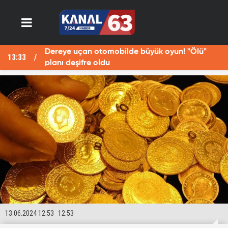
Dereye uçan otomobilde büyük oyun! "Ölü"
13:33
13
planı deşifre oldu
13.06.2024 12:53
12:53