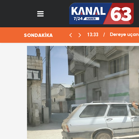
13:33
SONDAKİKA
aralı
Dereye uçan 