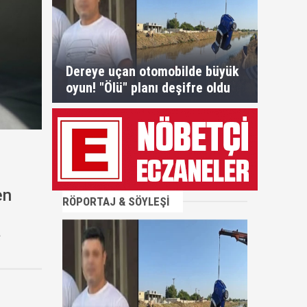
Dereye uçan otomobilde büyük
oyun! "Ölü" planı deşifre oldu
en
RÖPORTAJ & SÖYLEŞİ
a