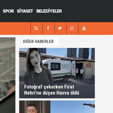
SPOR
SİYASET
BELEDİYELER
13:29
Fotoğraf çekerken Fırat Nehri'ne düşen H
DİĞER HABERLER
Fotoğraf çekerken Fırat
Nehri'ne düşen Havva öldü