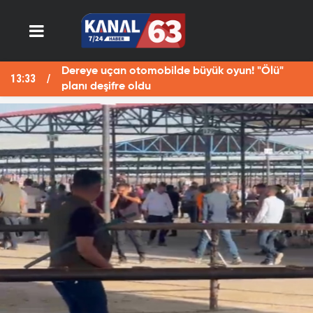
Dereye uçan otomobilde büyük oyun! "Ölü"
13:33
13
planı deşifre oldu