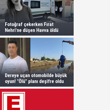
Fotoğraf çekerken Fırat
Nehri'ne düşen Havva öldü
Dereye uçan otomobilde büyük
oyun! "Ölü" planı deşifre oldu