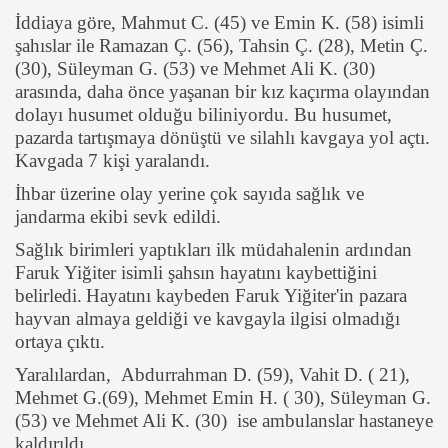
İddiaya göre, Mahmut C. (45) ve Emin K. (58) isimli
şahıslar ile Ramazan Ç. (56), Tahsin Ç. (28), Metin Ç.
(30), Süleyman G. (53) ve Mehmet Ali K. (30)
arasında, daha önce yaşanan bir kız kaçırma olayından
dolayı husumet olduğu biliniyordu. Bu husumet,
pazarda tartışmaya dönüştü ve silahlı kavgaya yol açtı.
Kavgada 7 kişi yaralandı.
İhbar üzerine olay yerine çok sayıda sağlık ve
jandarma ekibi sevk edildi.
Sağlık birimleri yaptıkları ilk müdahalenin ardından
Faruk Yiğiter isimli şahsın hayatını kaybettiğini
belirledi.
Hayatını kaybeden Faruk Yiğiter'in pazara
hayvan almaya geldiği ve kavgayla ilgisi olmadığı
ortaya çıktı.
Yaralılardan, Abdurrahman D. (59), Vahit D. ( 21),
Mehmet G.(69), Mehmet Emin H. ( 30), Süleyman G.
(53) ve Mehmet Ali K. (30) ise ambulanslar hastaneye
kaldırıldı.