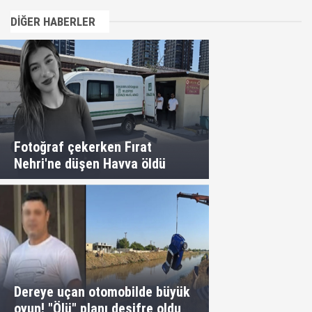
DİĞER HABERLER
Fotoğraf çekerken Fırat
Nehri'ne düşen Havva öldü
Dereye uçan otomobilde büyük
oyun! "Ölü" planı deşifre oldu