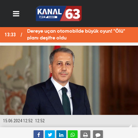
Dereye uçan otomobilde büyük oyun! "Ölü"
13:33
13
planı deşifre oldu
15.06.2024 12:52
12:52