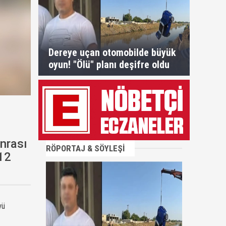
Dereye uçan otomobilde büyük
oyun! "Ölü" planı deşifre oldu
onrası
RÖPORTAJ & SÖYLEŞİ
 12
yü