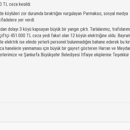
 TL ceza kesildi.
nde köylüleri zor durumda bıraktığını vurgulayan Parmaksız, sosyal medya
ifadelere yer verdi:
ndan dolayı 3 köyü kapsayan büyük bir yangın çıktı. Tarlalarımız, trafolarım
iz çiftçi 451.000 TL ceza yedi fakat olan 12 köyün elektriğine oldu. Bayram
cle elektrik ise elinde yeterli personel bulunmadığını bahane ederek bu kır
Ayrıca hanelerin yanmaması için büyük bir gayret gösteren Harran ve Meyda
lerimize ve Şanlıurfa Büyükşehir Belediyesi İtfaiye ekiplerine Teşekkür