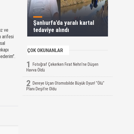
Şanlıurfa'da yaralı kartal
tedaviye alındı
ız ve
 arifesi
sal
nkapı
ÇOK OKUNANLAR
 ederim”.
1
Fotoğraf Çekerken Fırat Nehri'ne Düşen
Havva Öldü
2
Dereye Uçan Otomobilde Büyük Oyun! "Ölü"
Planı Deşifre Oldu