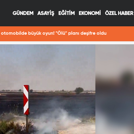
GÜNDEM
ASAYİŞ
EĞİTİM
EKONOMİ
ÖZEL HABER
otomobilde büyük oyun! "Ölü" planı deşifre oldu