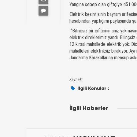
Yangına sebep olan çiftçiye 451.000
Elektrik kesintisinin bayram arifesi
hesabından yaptığımı paylaşımda şu 
“Bilinçsiz bir çiftçinin anız yakması
elektrik direklerimiz yandı. Bilinçs
12 kırsal mahallede elektrik yok. Di
mahalleleri elektriksiz bırakıyor. 
Jandarma Karakollarına mensup asker
Kaynak:
İlgili Konular :
İlgili Haberler