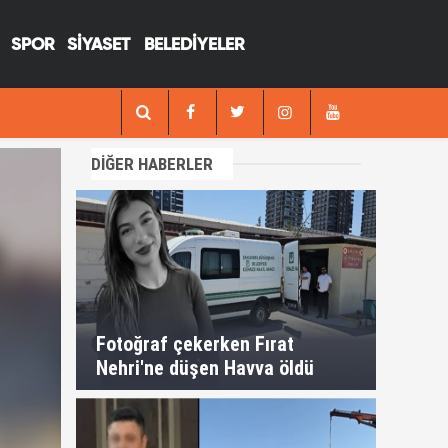
SPOR
SİYASET
BELEDİYELER
13:29
Fotoğraf çekerken Fırat Nehri'ne düşen H
DİĞER HABERLER
Fotoğraf çekerken Fırat
Nehri'ne düşen Havva öldü