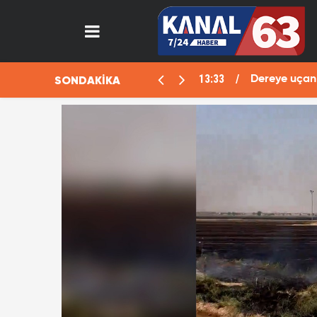
13:33
SONDAKİKA
aralı
Dereye uçan 