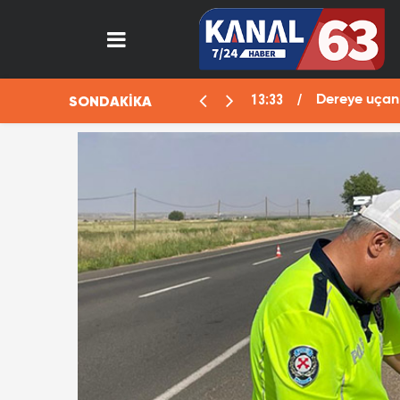
13:33
SONDAKİKA
aralı
Dereye uçan 