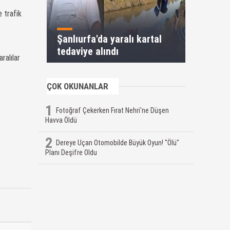
 trafik
Şanlıurfa'da yaralı kartal
tedaviye alındı
ralılar
ÇOK OKUNANLAR
1
Fotoğraf Çekerken Fırat Nehri'ne Düşen
Havva Öldü
2
Dereye Uçan Otomobilde Büyük Oyun! "Ölü"
Planı Deşifre Oldu