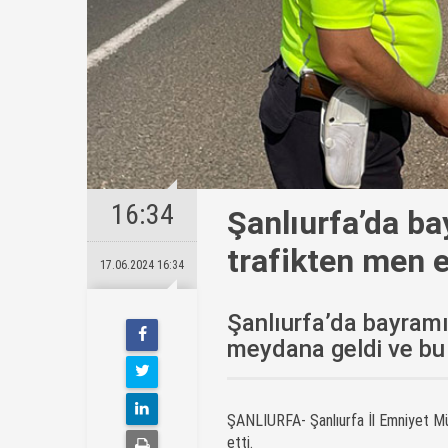
16:34
Şanlıurfa’da ba
trafikten men e
17.06.2024 16:34
Şanlıurfa’da bayramı
meydana geldi ve bu k
ŞANLIURFA- Şanlıurfa İl Emniyet Mü
etti.