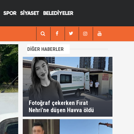
SPOR
SİYASET
BELEDİYELER
13:29
Fotoğraf çekerken Fırat Nehri'ne düşen H
DİĞER HABERLER
Fotoğraf çekerken Fırat
Nehri'ne düşen Havva öldü