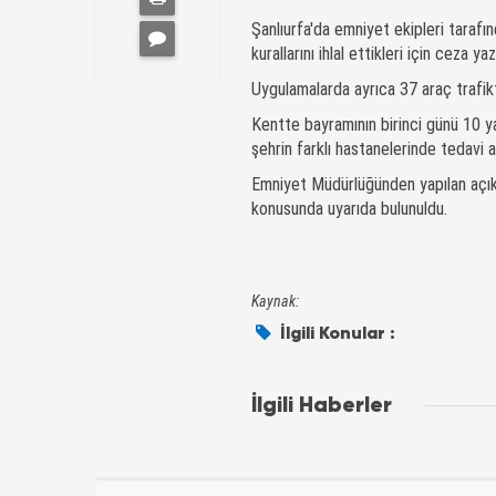
Şanlıurfa'da emniyet ekipleri tarafı
kurallarını ihlal ettikleri için ceza yazı
Uygulamalarda ayrıca 37 araç trafik
Kentte bayramının birinci günü 10 ya
şehrin farklı hastanelerinde tedavi al
Emniyet Müdürlüğünden yapılan açıkla
konusunda uyarıda bulunuldu.
Kaynak:
İlgili Konular :
İlgili Haberler