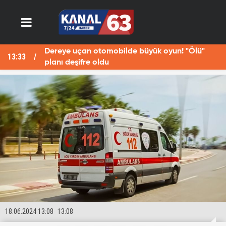
Dereye uçan otomobilde büyük oyun! "Ölü"
13:33
13
planı deşifre oldu
18.06.2024 13:08
13:08