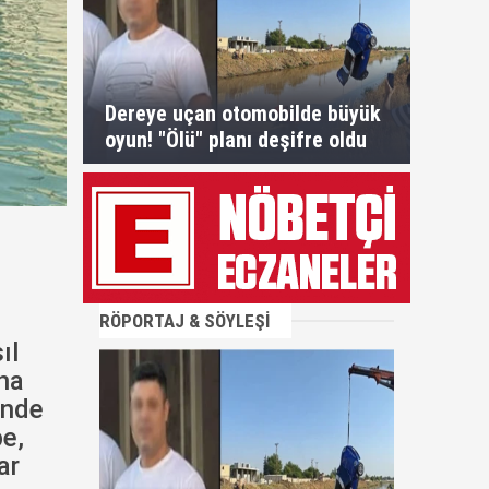
Dereye uçan otomobilde büyük
oyun! "Ölü" planı deşifre oldu
RÖPORTAJ & SÖYLEŞİ
ıl
aha
ünde
pe,
ar