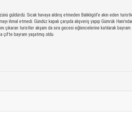
üzünü güldürdü. Sıcak havaya aldırış etmeden Balıklıgöl’e akın eden turistl
mayı ihmal etmedi. Gündüz kapalı çarşıda alışveriş yapıp Gümrük Hanı’nda
ı çıkaran turistler akşam da sıra gecesi eğlencelerine katılarak bayram 
fa çifte bayram yaşatmış oldu.