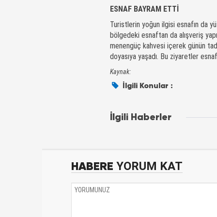
ESNAF BAYRAM ETTİ
Turistlerin yoğun ilgisi esnafın da y
bölgedeki esnaftan da alışveriş yap
menengüç kahvesi içerek günün tadın
doyasıya yaşadı. Bu ziyaretler esna
Kaynak:
İlgili Konular :
İlgili Haberler
HABERE
YORUM KAT