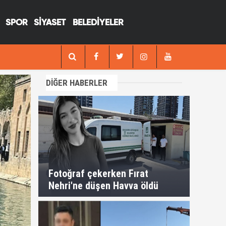
SPOR
SİYASET
BELEDİYELER
12:17
düşen Havva öldü
Su
DİĞER HABERLER
Fotoğraf çekerken Fırat
Nehri'ne düşen Havva öldü