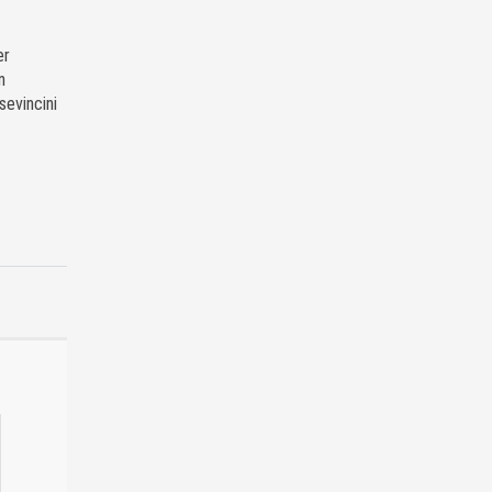
er
n
sevincini