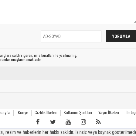
nçlara saldırı içeren, imla kuralları ile yazılmamış,
yorumlar onaylanmamaktadır.
sayfa
Künye
Gizlilik İlkeleri
Kullanım Şartları
Yayın İlkeleri
İleti
 resim ve haberlerin her hakkı saklıdır. İzinsiz veya kaynak gösterilmede