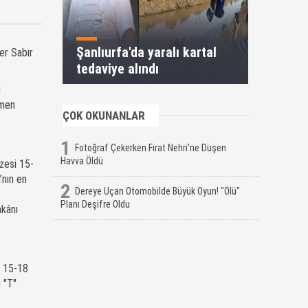
Şanlıurfa'da yaralı kartal
ber Sabır
tedaviye alındı
ı
ğmen
ÇOK OKUNANLAR
1
Fotoğraf Çekerken Fırat Nehri'ne Düşen
Havva Öldü
üzesi 15-
’nın en
2
Dereye Uçan Otomobilde Büyük Oyun! "Ölü"
Planı Deşifre Oldu
mkânı
. 15-18
ü "T"