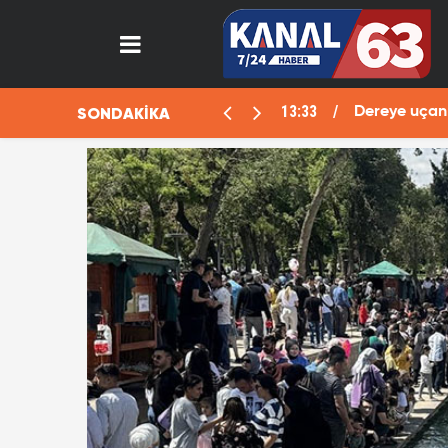
SONDAKİKA
e uçan otomobilde büyük oyun! "Ölü" planı deşifre oldu