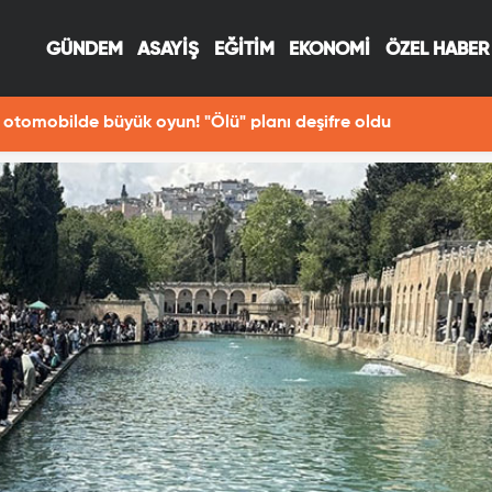
GÜNDEM
ASAYİŞ
EĞİTİM
EKONOMİ
ÖZEL HABER
13:29
Fotoğraf çekerken Fırat Nehri'ne 