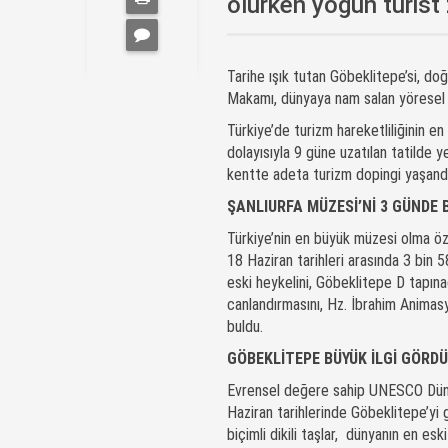
olurken yoğun turist 
Tarihe ışık tutan Göbeklitepe’si, do
Makamı, dünyaya nam salan yöresel le
Türkiye’de turizm hareketliliğinin e
dolayısıyla 9 güne uzatılan tatilde y
kentte adeta turizm dopingi yaşandı. K
ŞANLIURFA MÜZESİ’Nİ 3 GÜNDE B
Türkiye’nin en büyük müzesi olma öze
18 Haziran tarihleri arasında 3 bin 
eski heykelini, Göbeklitepe D tapınağ
canlandırmasını, Hz. İbrahim Animas
buldu.
GÖBEKLİTEPE BÜYÜK İLGİ GÖRDÜ
Evrensel değere sahip UNESCO Düny
Haziran tarihlerinde Göbeklitepe’yi 
biçimli dikili taşlar, dünyanın en eski 