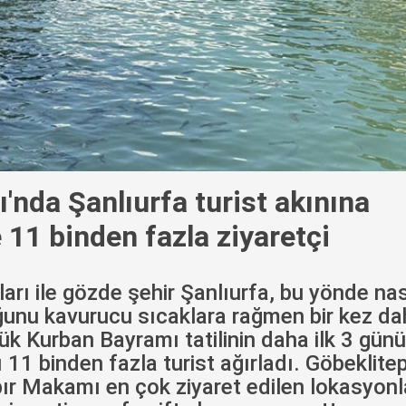
nda Şanlıurfa turist akınına
 11 binden fazla ziyaretçi
nları ile gözde şehir Şanlıurfa, bu yönde nas
uğunu kavurucu sıcaklara rağmen bir kez d
ük Kurban Bayramı tatilinin daha ilk 3 gün
ı 11 binden fazla turist ağırladı. Göbeklite
bır Makamı en çok ziyaret edilen lokasyonl