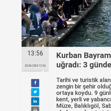
13:56
Kurban Bayramı'
uğradı: 3 günde
20.06.2024 13:56
Tarihi ve turistik ala
zengin bir şehir old
ortaya koydu. 9 günl
kent, yerli ve yabanc
Müze, Balıklıgöl, Sa