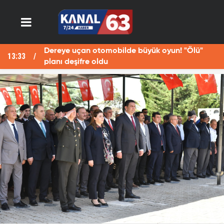
Dereye uçan otomobilde büyük oyun! "Ölü"
13:33
13
planı deşifre oldu