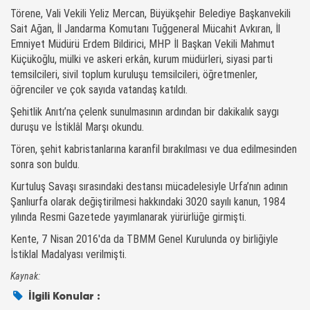
Törene, Vali Vekili Yeliz Mercan, Büyükşehir Belediye Başkanvekili
Sait Ağan, İl Jandarma Komutanı Tuğgeneral Mücahit Avkıran, İl
Emniyet Müdürü Erdem Bildirici, MHP İl Başkan Vekili Mahmut
Küçükoğlu, mülki ve askeri erkân, kurum müdürleri, siyasi parti
temsilcileri, sivil toplum kuruluşu temsilcileri, öğretmenler,
öğrenciler ve çok sayıda vatandaş katıldı.
Şehitlik Anıtı’na çelenk sunulmasının ardından bir dakikalık saygı
duruşu ve İstiklâl Marşı okundu.
Tören, şehit kabristanlarına karanfil bırakılması ve dua edilmesinden
sonra son buldu.
Kurtuluş Savaşı sırasındaki destansı mücadelesiyle Urfa’nın adının
Şanlıurfa olarak değiştirilmesi hakkındaki 3020 sayılı kanun, 1984
yılında Resmi Gazetede yayımlanarak yürürlüğe girmişti.
Kente, 7 Nisan 2016'da da TBMM Genel Kurulunda oy birliğiyle
İstiklal Madalyası verilmişti.
Kaynak:
İlgili Konular :