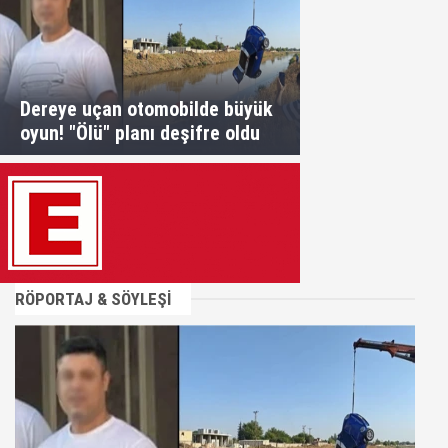
Dereye uçan otomobilde büyük
oyun! "Ölü" planı deşifre oldu
RÖPORTAJ & SÖYLEŞİ