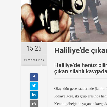
15:25
Haliliye'de çıka
23.06.2024 15:25
Haliliye’de henüz bi
çıkan silahlı kavgada 
Olay, dün gece saatlerinde Şanlıu
İddiaya göre, iki grup arasında he
Kentin göbeğinde yaşanan kavgada si