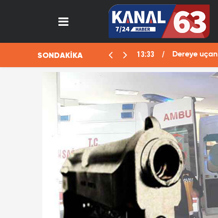
13:33
SONDAKİKA
aralı
Dereye uçan 