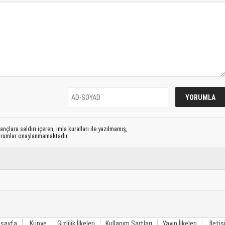
nçlara saldırı içeren, imla kuralları ile yazılmamış,
yorumlar onaylanmamaktadır.
sayfa
Künye
Gizlilik İlkeleri
Kullanım Şartları
Yayın İlkeleri
İleti