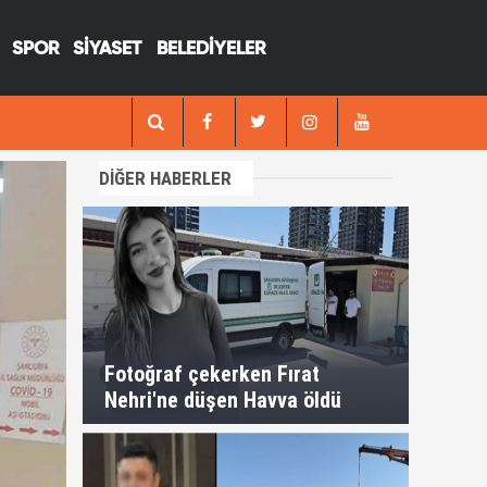
SPOR
SİYASET
BELEDİYELER
13:29
Fotoğraf çekerken Fırat Nehri'ne düşen H
DİĞER HABERLER
Fotoğraf çekerken Fırat
Nehri'ne düşen Havva öldü