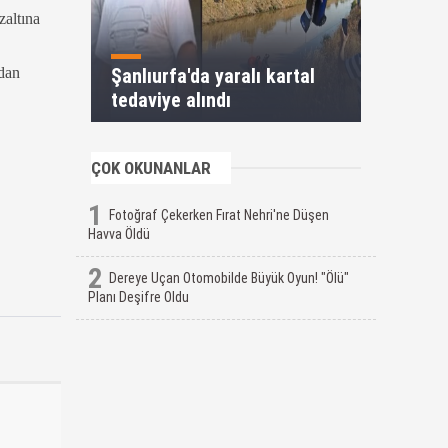
zaltına
Şanlıurfa'da yaralı kartal
ndan
tedaviye alındı
ÇOK OKUNANLAR
1
Fotoğraf Çekerken Fırat Nehri'ne Düşen
Havva Öldü
2
Dereye Uçan Otomobilde Büyük Oyun! "Ölü"
Planı Deşifre Oldu