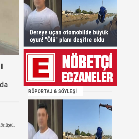
Dereye uçan otomobilde büyük
oyun! "Ölü" planı deşifre oldu
ı
nda
RÖPORTAJ & SÖYLEŞİ
dönüştü.