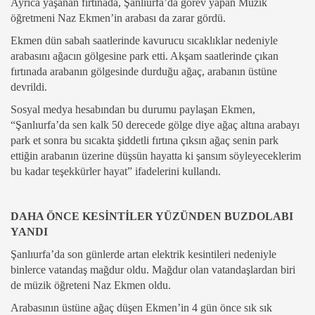
Ayrıca yaşanan fırtınada, Şanlıurfa’da görev yapan Müzik
öğretmeni Naz Ekmen’in arabası da zarar gördü.
Ekmen dün sabah saatlerinde kavurucu sıcaklıklar nedeniyle
arabasını ağacın gölgesine park etti. Akşam saatlerinde çıkan
fırtınada arabanın gölgesinde durduğu ağaç, arabanın üstüne
devrildi.
Sosyal medya hesabından bu durumu paylaşan Ekmen,
“Şanlıurfa’da sen kalk 50 derecede gölge diye ağaç altına arabayı
park et sonra bu sıcakta şiddetli fırtına çıksın ağaç senin park
ettiğin arabanın üzerine düşsün hayatta ki şansım söyleyeceklerim
bu kadar teşekkürler hayat” ifadelerini kullandı.
DAHA ÖNCE KESİNTİLER YÜZÜNDEN BUZDOLABI
YANDI
Şanlıurfa’da son günlerde artan elektrik kesintileri nedeniyle
binlerce vatandaş mağdur oldu. Mağdur olan vatandaşlardan biri
de müzik öğreteni Naz Ekmen oldu.
Arabasının üstüne ağaç düşen Ekmen’in 4 gün önce sık sık