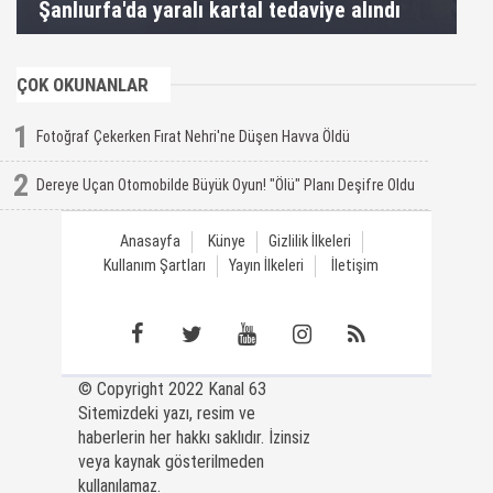
Şanlıurfa'da yaralı kartal tedaviye alındı
ÇOK OKUNANLAR
1
Fotoğraf Çekerken Fırat Nehri'ne Düşen Havva Öldü
2
Dereye Uçan Otomobilde Büyük Oyun! "Ölü" Planı Deşifre Oldu
Anasayfa
Künye
Gizlilik İlkeleri
Kullanım Şartları
Yayın İlkeleri
İletişim
© Copyright 2022 Kanal 63
Sitemizdeki yazı, resim ve
haberlerin her hakkı saklıdır. İzinsiz
veya kaynak gösterilmeden
kullanılamaz.