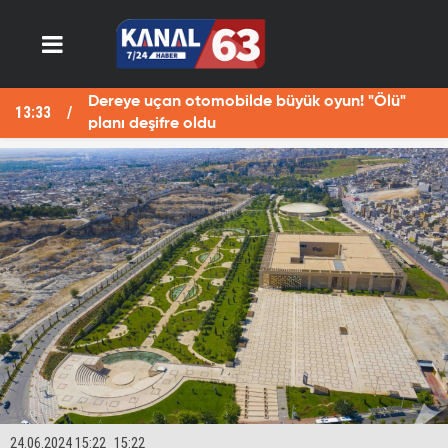
Dereye uçan otomobilde büyük oyun! "Ölü"
13:33
13
planı deşifre oldu
24.06.2024 15:22
15:22