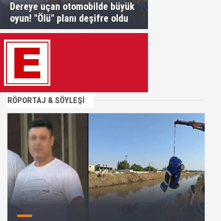
Dereye uçan otomobilde büyük
oyun! "Ölü" planı deşifre oldu
RÖPORTAJ & SÖYLEŞİ