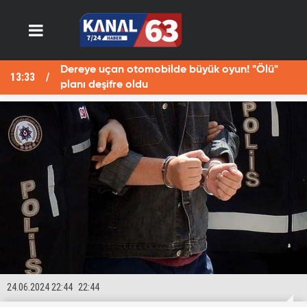
Dereye uçan otomobilde büyük oyun! "Ölü"
13:33
13
planı deşifre oldu
24.06.2024 22:44
22:44