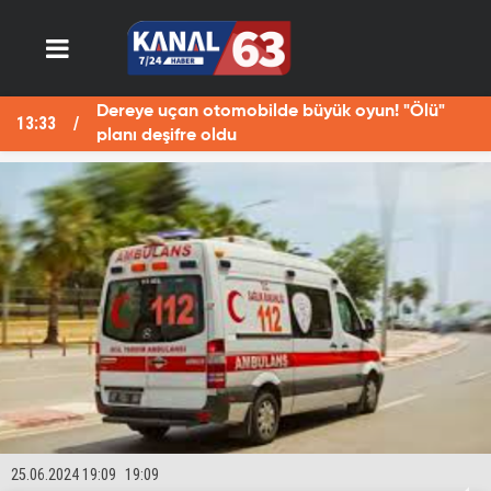
Dereye uçan otomobilde büyük oyun! "Ölü"
13:33
13
planı deşifre oldu
25.06.2024 19:09
19:09