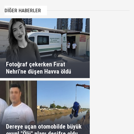
DİĞER HABERLER
Fotoğraf çekerken Fırat
Nehri'ne düşen Havva öldü
Dereye uçan otomobilde büyük
oyun! "Ölü" planı deşifre oldu