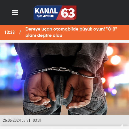
Dereye uçan otomobilde büyük oyun! "Ölü"
13:33
13
planı deşifre oldu
26.06.2024 03:31
03:31