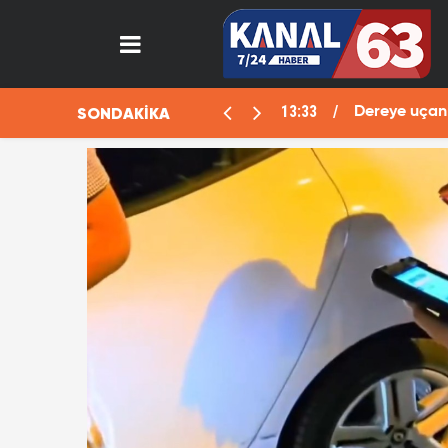
13:33
SONDAKİKA
aralı
Dereye uçan 