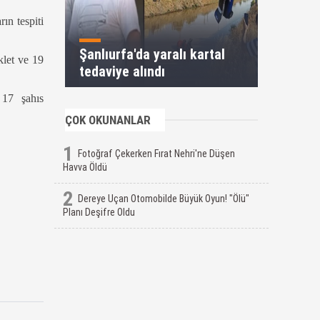
ın tespiti
Şanlıurfa'da yaralı kartal
klet ve 19
tedaviye alındı
 17 şahıs
ÇOK OKUNANLAR
1
Fotoğraf Çekerken Fırat Nehri'ne Düşen
Havva Öldü
2
Dereye Uçan Otomobilde Büyük Oyun! "Ölü"
Planı Deşifre Oldu