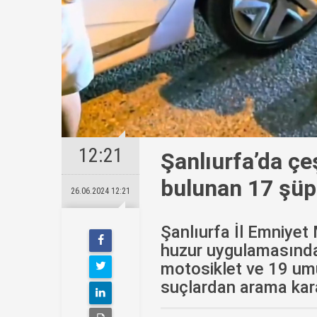
12:21
Şanlıurfa’da çe
bulunan 17 şüp
26.06.2024 12:21
Şanlıurfa İl Emniyet 
huzur uygulamasında
motosiklet ve 19 umu
suçlardan arama kara