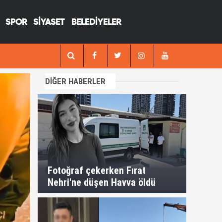
SPOR
SİYASET
BELEDİYELER
13:29
Fotoğraf çekerken Fırat Nehri'ne düşen H
DİĞER HABERLER
Fotoğraf çekerken Fırat
Nehri'ne düşen Havva öldü