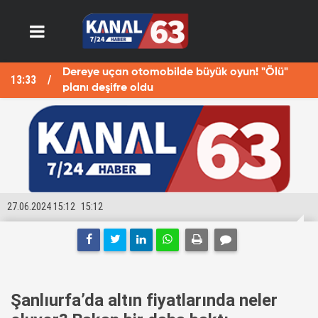
Dereye uçan otomobilde büyük oyun! "Ölü"
13:33
13
planı deşifre oldu
27.06.2024 15:12
15:12
Şanlıurfa’da altın fiyatlarında neler