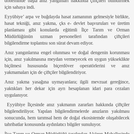
döneminde başta anız yangınları hakkında çiftçileri bilindirmek
için sahaya indi.
Eyyübiye’ arpa ve buğdayda hasat zamanının gelmesiyle birlikte,
hasat tekniği, anız yakma, çks e- devlet başvuruları ve üretim
planlaması gibi konularda eğitimli İlçe Tarım ve Orman
Müdürlüğünün uzman personelleri tarafından çiftçileri
bilgilendirme toplantısı son sürat devam ediyor.
Anız yangınlarına engel olunması ve doğal dengenin korunması
için, anız yakılmasına meydan vermeyecek en uygun yükseklikte
biçilmesi hususunda biçerdöver operatörlerini ve anız
yakmamaları için de çiftçiler bilgilendiriyor.
Anız yakma yasağına uymayanlara; ilgili mevzuat gereğince,
yaktıkları her dekar için ayrı hesaplanan idari para cezaları
uygulanıyor.
Eyyübiye İlçesinde anız yakmanın zararları hakkında çiftçiler
bilgilendiriliyor. Yapılan bilgilendirmelerde anızların yakılması
sonucunda, hem tarımsal hem de doğal ekosistemde oluşabilecek
tahribatlar konusunda aydınlatıcı bilgiler sunuluyor.
İlçe Tarım ve Orman Müdürlüğü tarafından Akören Mahallesinde