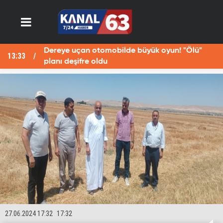
Dereye uçan otomobilde büyük oyun! "Ölü"
13:29
planı deşifre oldu
27.06.2024 17:32
17:32