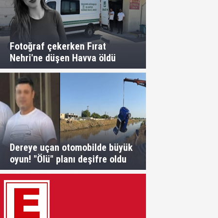
Fotoğraf çekerken Fırat
Nehri'ne düşen Havva öldü
Dereye uçan otomobilde büyük
oyun! "Ölü" planı deşifre oldu