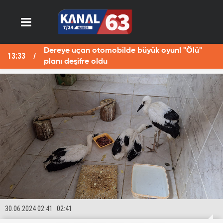
Dereye uçan otomobilde büyük oyun! "Ölü"
13:33
13
planı deşifre oldu
30.06.2024 02:41
02:41